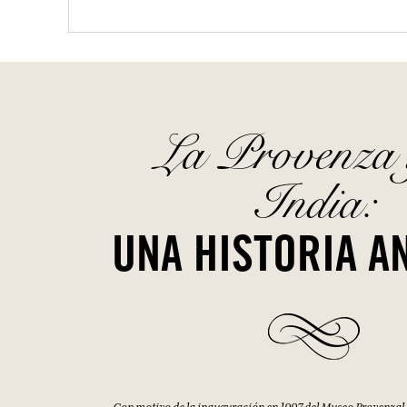
La Provenza 
India:
UNA HISTORIA A
Con motivo de la inauguración en 1997 del Museo Provenzal de