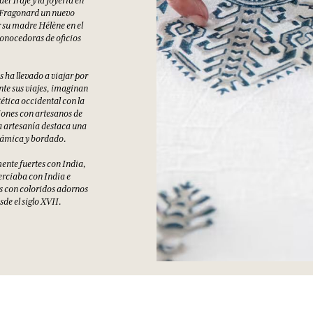
 Fragonard un nuevo
or su madre Hélène en el
conocedoras de oficios
es ha llevado a viajar por
te sus viajes, imaginan
ética occidental con la
iones con artesanos de
a artesanía destaca una
erámica y bordado.
mente fuertes con India,
erciaba con India e
s con coloridos adornos
de el siglo XVII.