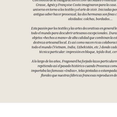
Grasse, Agnès y Françoise Costa imaginaron para la casa
universo en torno a los textiles y el arte de vivir. Iniciadas p
antiguo saber hacer provenzal, las dos hermanas son finas 
olvidados: colchas, bordados...
Esta pasión por los textiles y las artes decorativas en general l
todo el mundo para descubrir artesanos excepcionales. Duran
objetos «hechos a mano» de alta calidad que combinan la est
destreza artesanal local. Es así como nacen ricas colaborac
todo el mundo (Vietnam, India, Uzbekistán, etc.) donde cad
técnica particular: impresión en bloque, tejido ikat, c
A lo largo de los años, Fragonard ha forjado lazos particular
repitiendo así el pasado histórico cuando Provenza com
importaba las famosas «Indias», telas pintadas o estampada
florales que nuestras fábricas francesas reproducen des