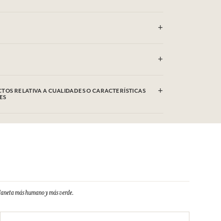
áquina (30°)
TOS RELATIVA A CUALIDADES O CARACTERÍSTICAS
ES
planeta más humano y más verde.