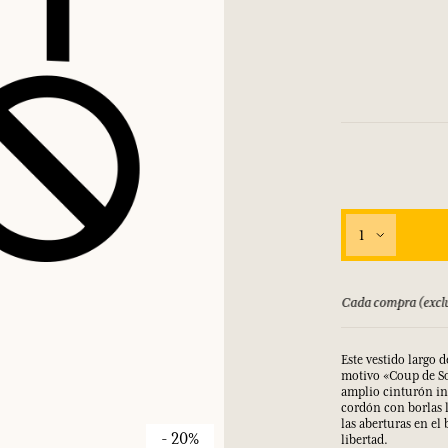
INICIAR SESIÓN
los.
los.
los.
los.
INICIAR SESIÓN
INICIAR SESIÓN
INICIAR SESIÓN
INICIAR SESIÓN
1
bolsado hasta 15 días
Cada compra (exclu
Este vestido largo 
motivo «Coup de Sol
amplio cinturón in
cordón con borlas 
las aberturas en el 
- 20%
libertad.