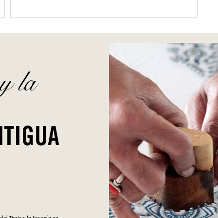
y la
NTIGUA
l Traje y la Joyería en