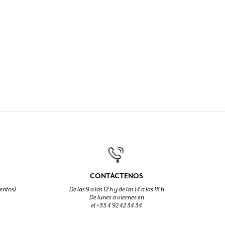
CONTÁCTENOS
entos)
De las 9 a las 12 h y de las 14 a las 18 h
De lunes a viernes en
el +33 4 92 42 34 34