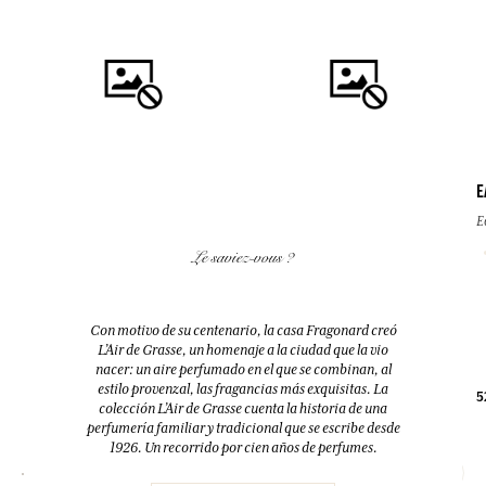
E
E
COMPRAR
COMPRAR
Le saviez-vous ?
FLEUR D'ORANGER (FLOR DE
FLEUR D'ORANGER (FLOR DE
AZAHAR)
AZAHAR)
Difusor + 10 bastoncillos
Eau de toilette
Con motivo de su centenario, la casa Fragonard creó
200ml
100ml
L’Air de Grasse, un homenaje a la ciudad que la vio
nacer: un aire perfumado en el que se combinan, al
estilo provenzal, las fragancias más exquisitas. La
38,00 €
38,00 €
5
colección L’Air de Grasse cuenta la historia de una
perfumería familiar y tradicional que se escribe desde
1926. Un recorrido por cien años de perfumes.