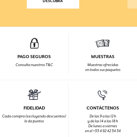
DESCUBRA
PAGO SEGUROS
MUESTRAS
Consulta nuestros T&C
Muestras ofrecidas
en todos sus paquetes
FIDELIDAD
CONTÁCTENOS
Cada compra (excluyendo descuentos)
De las 9 a las 12 h
le da puntos
y de las 14 a las 18 h
De lunes a viernes
en el +33 4 92 42 34 34