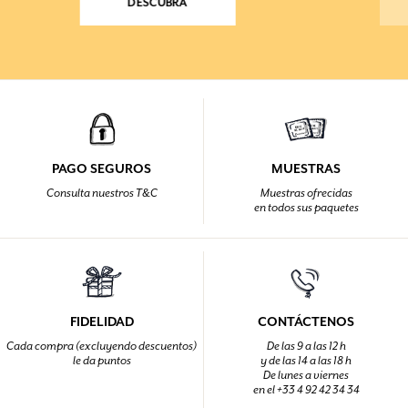
DESCUBRA
PAGO SEGUROS
MUESTRAS
Consulta nuestros T&C
Muestras ofrecidas
en todos sus paquetes
FIDELIDAD
CONTÁCTENOS
Cada compra (excluyendo descuentos)
De las 9 a las 12 h
le da puntos
y de las 14 a las 18 h
De lunes a viernes
en el +33 4 92 42 34 34