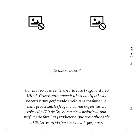
F
A
COMPRAR
COMPRAR
E
Le saviez-vous ?
FLEUR D'ORANGER (FLOR DE
EAU DES VACANCES
AZAHAR)
Eau de toilette
Difusor + 10 bastoncillos
Con motivo de su centenario, la casa Fragonard creó
200ml
200ml
L’Air de Grasse, un homenaje a la ciudad que la vio
nacer: un aire perfumado en el que se combinan, al
estilo provenzal, las fragancias más exquisitas. La
38,00 €
52,00 €
3
colección L’Air de Grasse cuenta la historia de una
perfumería familiar y tradicional que se escribe desde
1926. Un recorrido por cien años de perfumes.