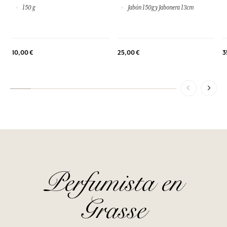
150 g
Jabón 150g y Jabonera 13cm
10,00 €
25,00 €
3
Perfumista en
Grasse