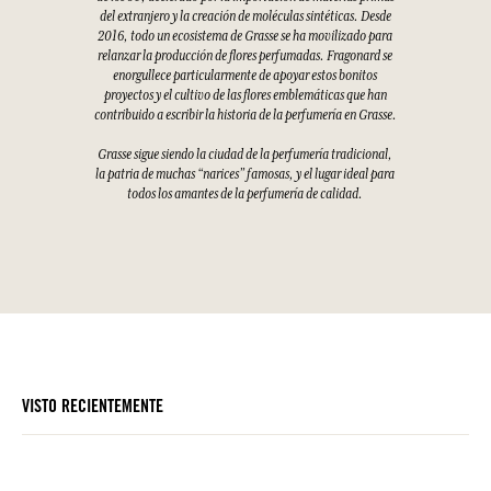
del extranjero y la creación de moléculas sintéticas. Desde
2016, todo un ecosistema de Grasse se ha movilizado para
relanzar la producción de flores perfumadas. Fragonard se
enorgullece particularmente de apoyar estos bonitos
proyectos y el cultivo de las flores emblemáticas que han
contribuido a escribir la historia de la perfumería en Grasse.
Grasse sigue siendo la ciudad de la perfumería tradicional,
la patria de muchas “narices” famosas, y el lugar ideal para
todos los amantes de la perfumería de calidad.
VISTO RECIENTEMENTE