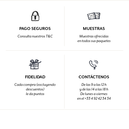
PAGO SEGUROS
MUESTRAS
Consulta nuestros T&C
Muestras ofrecidas
en todos sus paquetes
FIDELIDAD
CONTÁCTENOS
Cada compra (excluyendo
De las 9 a las 12 h
descuentos)
y de las 14 a las 18 h
le da puntos
De lunes a viernes
en el +33 4 92 42 34 34