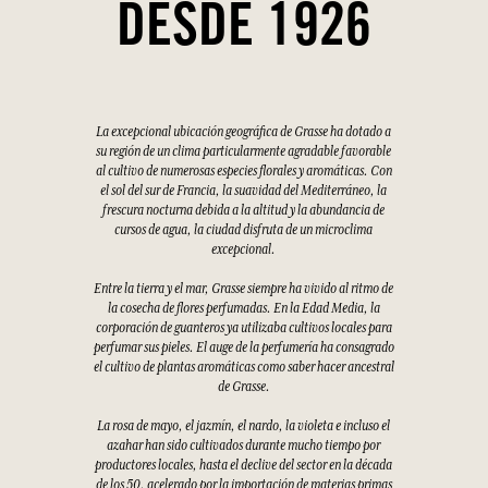
DESDE 1926
La excepcional ubicación geográfica de Grasse ha dotado a
su región de un clima particularmente agradable favorable
al cultivo de numerosas especies florales y aromáticas. Con
el sol del sur de Francia, la suavidad del Mediterráneo, la
frescura nocturna debida a la altitud y la abundancia de
cursos de agua, la ciudad disfruta de un microclima
excepcional.
Entre la tierra y el mar, Grasse siempre ha vivido al ritmo de
la cosecha de flores perfumadas. En la Edad Media, la
corporación de guanteros ya utilizaba cultivos locales para
perfumar sus pieles. El auge de la perfumería ha consagrado
el cultivo de plantas aromáticas como saber hacer ancestral
de Grasse.
La rosa de mayo, el jazmín, el nardo, la violeta e incluso el
azahar han sido cultivados durante mucho tiempo por
productores locales, hasta el declive del sector en la década
de los 50, acelerado por la importación de materias primas