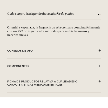
Cada compra (excluyendo descuentos) le da puntos
Consult
Oriental y especiada, la fragancia de esta crema se combina felizmente
con un 95% de ingredientes naturales para nutrir las manos y
hacerlas suaves.
CONSEJOS DE USO
.
COMPONENTES
Aqua (Water), Glycerin, Coco-caprylate/caprate, Butyrospermum
Parkii (Shea) Butter, Glyceryl Stearate Se, Polyglyceryl-6 Distearate,
FICHA DE PRODUCTOS RELATIVA A CUALIDADES O
Prunus Armeniaca Kernel Oil, Parfum (Fragrance), Cetyl Alcohol,
CARACTERÍSTICAS MEDIOAMBIENTALES
Caprylyl Glycol, Avena Sativa (Oat) Kernel Flour, Acrylates/C10-30
Alkyl Acrylate Crosspolymer, Ethylhexylglycerin, Tocopherol,
Tabla de información
Panthenol, Helianthus Annuus (Sunflower) Seed Oil, Sodium
Por favor, consulte las cualidades o características medioambientales
Hydroxide, Coumarin, Limonene, Linalool, Cinnamal. Esta lista
clic aquí
haciendo
.
puede ser objeto de modificaciones. Consultar el embalaje del
producto comprado.