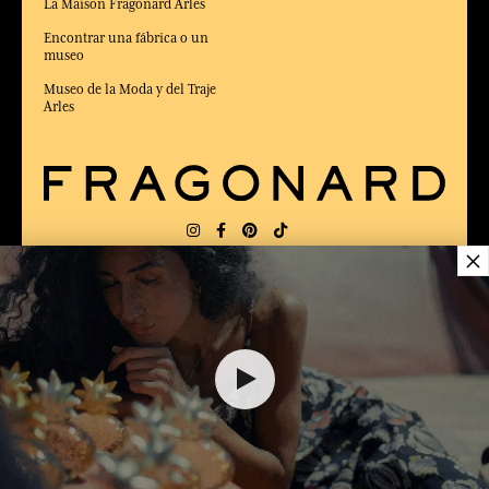
La Maison Fragonard Arles
Encontrar una fábrica o un
museo
Museo de la Moda y del Traje
Arles
×
ENTREGA:
FR
IDIOMA:
ES
ELEGIDO MEJOR SITIO DE COMERCIO
en Línea 2025 por la revista Capital