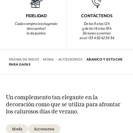
FIDELIDAD
CONTÁCTENOS
Cada compra (excluyendo
De las 9 a las 12 h
descuentos)
y de las 14 a las 18 h
le da puntos
De lunes a viernes
en el +33 4 92 42 34 34
PÁGINA DE INICIO
MODA
ACCESSORIOS
ABANICO Y ESTUCHE
PARA GAFAS
Un complemento tan elegante en la
decoración como que se utiliza para afrontar
los calurosos días de verano.
Moda
Accessorios