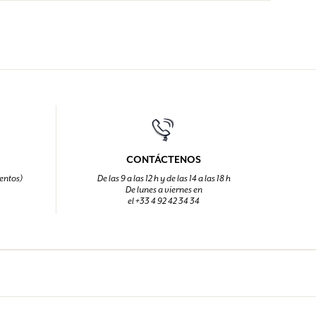
CONTÁCTENOS
entos)
De las 9 a las 12 h y de las 14 a las 18 h
De lunes a viernes en
el +33 4 92 42 34 34