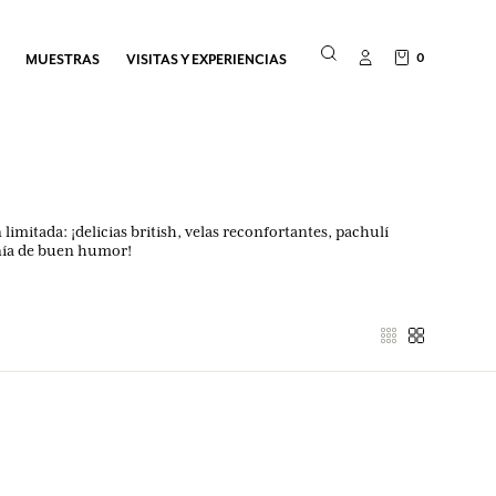
0
MUESTRAS
VISITAS Y EXPERIENCIAS
imitada: ¡delicias british, velas reconfortantes, pachulí
nía de buen humor!