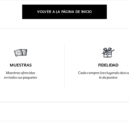
VOLVER A LA PÁGINA DE INICIO
INICIAR SESIÓN
los.
los.
los.
los.
INICIAR SESIÓN
INICIAR SESIÓN
INICIAR SESIÓN
INICIAR SESIÓN
MUESTRAS
FIDELIDAD
Muestras ofrecidas
Cada compra (excluyendo descu
en todos sus paquetes
le da puntos