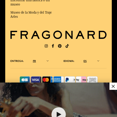
Encontrar una fábrica o un
museo
Museo de la Moda y del Traje
Arles
ENTREGA:
FR
IDIOMA:
ES
×
ELEGIDO MEJOR SITIO DE COMERCIO
en Línea 2025 por la revista Capital