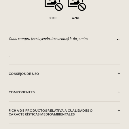
BEIGE
AZUL
Cada compra (excluyendo descuentos) le da puntos
Consult
.
CONSEJOS DE USO
Limpiar con el lado suave de una esponja ligeramente húmeda.
COMPONENTES
Metal
FICHA DE PRODUCTOS RELATIVA A CUALIDADES O
CARACTERÍSTICAS MEDIOAMBIENTALES