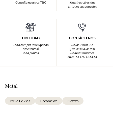
Consulta nuestros T&C
Muestras ofrecidas
en todos sus paquetes
FIDELIDAD
CONTÁCTENOS
Cada compra (excluyendo
De las 9 a las 12 h
descuentos)
y de las 14 a las 18 h
le da puntos
De lunes a viernes
en el +33 4 92 42 34 34
Metal
Estilo De Vida
Decoracion
Florero