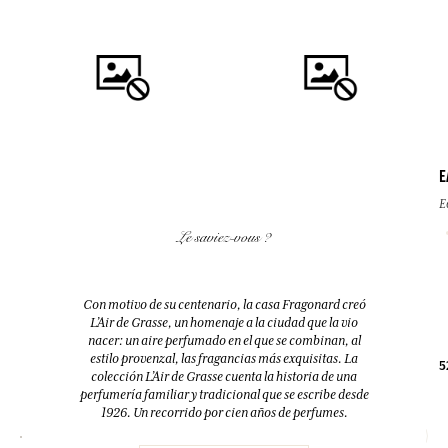
E
E
COMPRAR
COMPRAR
Le saviez-vous ?
FLEUR D'ORANGER (FLOR DE
FLEUR D'ORANGER (FLOR DE
AZAHAR)
AZAHAR)
Difusor + 10 bastoncillos
Eau de toilette
Con motivo de su centenario, la casa Fragonard creó
200ml
100ml
L’Air de Grasse, un homenaje a la ciudad que la vio
nacer: un aire perfumado en el que se combinan, al
estilo provenzal, las fragancias más exquisitas. La
38,00 €
38,00 €
5
colección L’Air de Grasse cuenta la historia de una
perfumería familiar y tradicional que se escribe desde
1926. Un recorrido por cien años de perfumes.