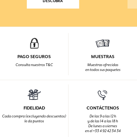
DESCUBRA
PAGO SEGUROS
MUESTRAS
Consulta nuestros T&C
Muestras ofrecidas
en todos sus paquetes
FIDELIDAD
CONTÁCTENOS
Cada compra (excluyendo descuentos)
De las 9 a las 12 h
le da puntos
y de las 14 a las 18 h
De lunes a viernes
en el +33 4 92 42 34 34