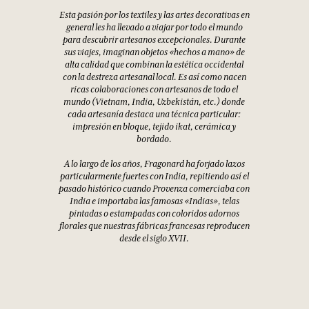
Esta pasión por los textiles y las artes decorativas en
general les ha llevado a viajar por todo el mundo
para descubrir artesanos excepcionales. Durante
sus viajes, imaginan objetos «hechos a mano» de
alta calidad que combinan la estética occidental
con la destreza artesanal local. Es así como nacen
ricas colaboraciones con artesanos de todo el
mundo (Vietnam, India, Uzbekistán, etc.) donde
cada artesanía destaca una técnica particular:
impresión en bloque, tejido ikat, cerámica y
bordado.
A lo largo de los años, Fragonard ha forjado lazos
particularmente fuertes con India, repitiendo así el
pasado histórico cuando Provenza comerciaba con
India e importaba las famosas «Indias», telas
pintadas o estampadas con coloridos adornos
florales que nuestras fábricas francesas reproducen
desde el siglo XVII.