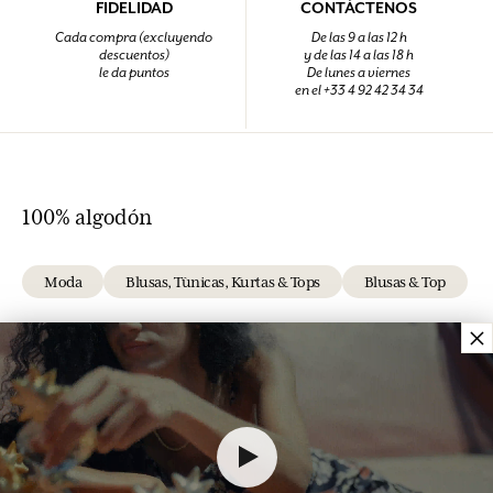
FIDELIDAD
CONTÁCTENOS
Cada compra (excluyendo
De las 9 a las 12 h
descuentos)
y de las 14 a las 18 h
le da puntos
De lunes a viernes
en el +33 4 92 42 34 34
100% algodón
Moda
Blusas, Tùnicas, Kurtas & Tops
Blusas & Top
×
NEWSLETTER
Suscríbe a nuestra newsletter