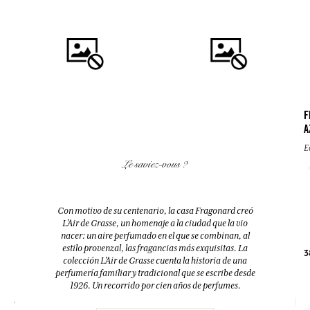
F
A
COMPRAR
COMPRAR
E
Le saviez-vous ?
FLEUR D'ORANGER (FLOR DE
EAU DES VACANCES
AZAHAR)
Eau de toilette
Difusor + 10 bastoncillos
Con motivo de su centenario, la casa Fragonard creó
200ml
200ml
L’Air de Grasse, un homenaje a la ciudad que la vio
nacer: un aire perfumado en el que se combinan, al
estilo provenzal, las fragancias más exquisitas. La
38,00 €
52,00 €
3
colección L’Air de Grasse cuenta la historia de una
perfumería familiar y tradicional que se escribe desde
1926. Un recorrido por cien años de perfumes.