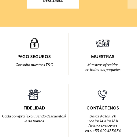
DESCUBRA
PAGO SEGUROS
MUESTRAS
Consulta nuestros T&C
Muestras ofrecidas
en todos sus paquetes
FIDELIDAD
CONTÁCTENOS
Cada compra (excluyendo descuentos)
De las 9 a las 12 h
le da puntos
y de las 14 a las 18 h
De lunes a viernes
en el +33 4 92 42 34 34