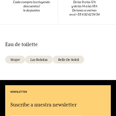
Cada compra (excluyendo
De las 9 a las 12 h
descuentos)
y de las 14 a las 18 h
le da puntos
De lunes a viernes
en el +33 4 92 42 34 34
Eau de toilette
Mujer
Las Bolsitas
Belle De Soleil
NEWSLETTER
Suscríbe a nuestra newsletter