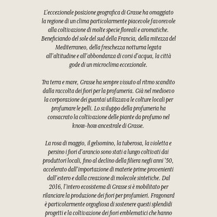
L'eccezionale posizione geografica di Grasse ha omaggiato
la regione di un clima particolarmente piacevole favorevole
alla coltivazione di molte specie floreali e aromatiche.
Beneficiando del sole del sud della Francia, della mitezza del
Mediterraneo, della freschezza notturna legata
all'altitudine e all'abbondanza di corsi d'acqua, la città
gode di un microclima eccezionale.
Tra terra e mare, Grasse ha sempre vissuto al ritmo scandito
dalla raccolta dei fiori per la profumeria. Già nel medioevo
la corporazione dei guantai utilizzava le colture locali per
profumare le pelli. Lo sviluppo della profumeria ha
consacrato la coltivazione delle piante da profumo nel
know-how ancestrale di Grasse.
La rosa di maggio, il gelsomino, la tuberosa, la violetta e
persino i fiori d'arancio sono stati a lungo coltivati dai
produttori locali, fino al declino della filiera negli anni '50,
accelerato dall'importazione di materie prime provenienti
dall'estero e dalla creazione di molecole sintetiche. Dal
2016, l'intero ecosistema di Grasse si è mobilitato per
rilanciare la produzione dei fiori per profumieri. Fragonard
è particolarmente orgogliosa di sostenere questi splendidi
progetti e la coltivazione dei fiori emblematici che hanno