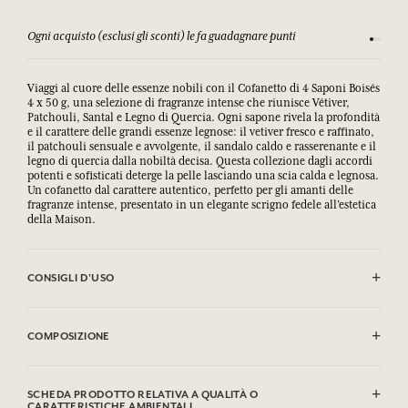
Ogni acquisto (esclusi gli sconti) le fa guadagnare punti
Consulta
Viaggi al cuore delle essenze nobili con il Cofanetto di 4 Saponi Boisés
4 x 50 g, una selezione di fragranze intense che riunisce Vétiver,
Patchouli, Santal e Legno di Quercia. Ogni sapone rivela la profondità
e il carattere delle grandi essenze legnose: il vetiver fresco e raffinato,
il patchouli sensuale e avvolgente, il sandalo caldo e rasserenante e il
legno di quercia dalla nobiltà decisa. Questa collezione dagli accordi
potenti e sofisticati deterge la pelle lasciando una scia calda e legnosa.
Un cofanetto dal carattere autentico, perfetto per gli amanti delle
fragranze intense, presentato in un elegante scrigno fedele all’estetica
della Maison.
CONSIGLI D'USO
EVITARE IL CONTATTO CON GLI OCCHI
COMPOSIZIONE
Vétiver
Sodium Palmate, Sodium Palm Kernelate, Aqua (Water), Parfum
SCHEDA PRODOTTO RELATIVA A QUALITÀ O
(Fragrance), Palm Kernel Acid, Glycerin, Sodium Chloride,
CARATTERISTICHE AMBIENTALI