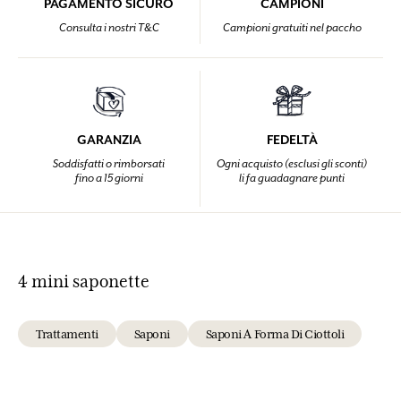
PAGAMENTO SICURO
CAMPIONI
Consulta i nostri T&C
Campioni gratuiti nel paccho
GARANZIA
FEDELTÀ
Soddisfatti o rimborsati
Ogni acquisto (esclusi gli sconti)
fino a 15 giorni
li fa guadagnare punti
4 mini saponette
Trattamenti
Saponi
Saponi A Forma Di Ciottoli