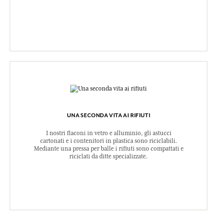
(Fragrance), Palm Kernel Acid, Glycerin, Sodium Chloride,
Tetrasodium Etidronate, Kaolin, Tetramethyl
Acetyloctahydronaphthalenes, Linalyl Acetate, Cedrus Atlantica
Oil/Extract, Limonene, Alpha-Isomethyl Ionone, Linalool, Citrus
Aurantium Peel Oil, Citral, CI 77007 (Ultramarines), CI 77289
(Chromium Hydroxide Green), CI 77891 (Titanium Dioxide).
Questa lista può essere oggetto di modifiche, si prega di conservare
l'imballaggio del prodotto acquistato.
UNA SECONDA VITA AI RIFIUTI
I nostri flaconi in vetro e alluminio, gli astucci
cartonati e i contenitori in plastica sono riciclabili.
Mediante una pressa per balle i rifiuti sono compattati e
riciclati da ditte specializzate.