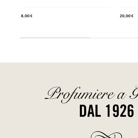
8,00 €
20,00 €
Profumiere a G
DAL 1926