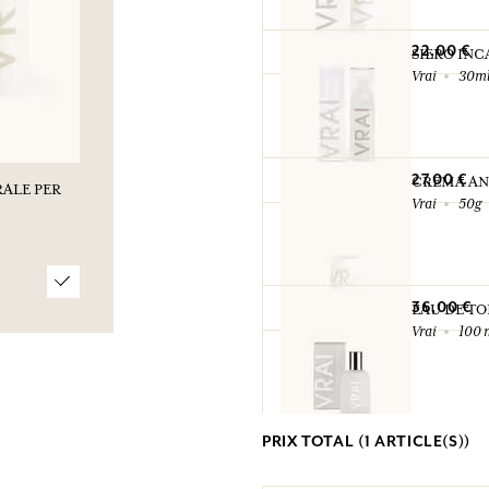
22,00 €
SIERO IN
Vrai
30m
27,00 €
CREMA ANT
RALE PER
Vrai
50g
36,00 €
EAU DE TO
Vrai
100 
38,00 €
PRIX TOTAL (
1
ARTICLE(S))