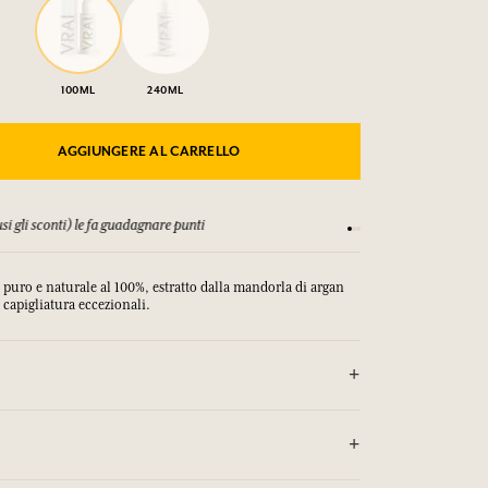
100ML
240ML
AGGIUNGERE AL CARRELLO
si gli sconti) le fa guadagnare punti
Consulta i nostri T&C
, puro e naturale al 100%, estratto dalla mandorla di argan
 capigliatura eccezionali.
lti.