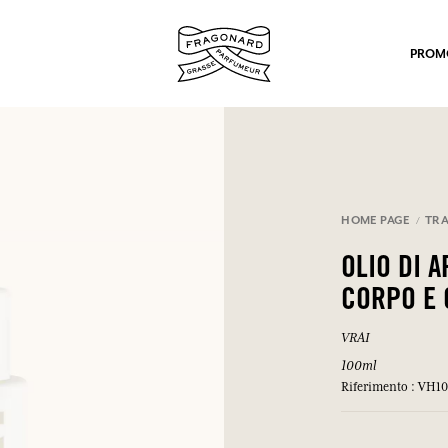
PROM
HOME PAGE
TRA
OLIO DI 
po.
CORPO E 
VRAI
100ml
Riferimento : VH1
mulare punti e ricevere regali.