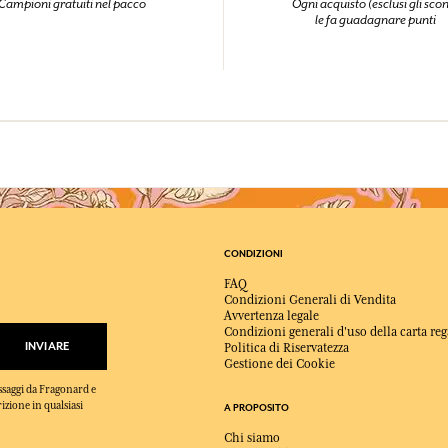
Campioni gratuiti nel pacco
Ogni acquisto (esclusi gli scon
le fa guadagnare punti
COLLEGARSI
mulare punti e ricevere regali.
mulare punti e ricevere regali.
mulare punti e ricevere regali.
mulare punti e ricevere regali.
COLLEGARSI
COLLEGARSI
COLLEGARSI
COLLEGARSI
CONDIZIONI
FAQ
Condizioni Generali di Vendita
Avvertenza legale
Condizioni generali d'uso della carta reg
INVIARE
Politica di Riservatezza
Gestione dei Cookie
essaggi da Fragonard e
rizione in qualsiasi
A PROPOSITO
Chi siamo