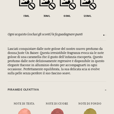
15ML
30ML
60ML
120ML
Ogni acquisto (esclusi gli sconti) le fa guadagnare punti
Consulta
Lasciati conquistare dalle note golose del nostro nuovo profumo da
donna Juste Un Baiser. Questa irresistibile fragranza evoca sia le note
golose di una caramella che il gusto dell'infanzia riscoperta. Questo
profumo dalle note deliziosamente regressive è disponibile in questo
elegante flacone in alluminio dorato per accompagnarti in ogni
occasione. Perfettamente equilibrata, la sua delicata scia si evolve
sulla pelle senza perdere il suo fascino soave.
PIRAMIDE OLFATTIVA
NOTE DI TESTA
NOTE DI CUORE
NOTE DI FONDO