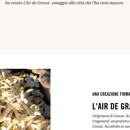
ha creato L'Air de Grasse, omaggio alla città che l'ha vista nascere.
COLLEGARSI
mulare punti e ricevere regali.
mulare punti e ricevere regali.
mulare punti e ricevere regali.
mulare punti e ricevere regali.
COLLEGARSI
COLLEGARSI
COLLEGARSI
COLLEGARSI
UNA CREAZIONE FIRMA
L'AIR DE G
Originaria di Grasse, K
Fragonard, un profumo co
Grasse, ha attinto ai suo