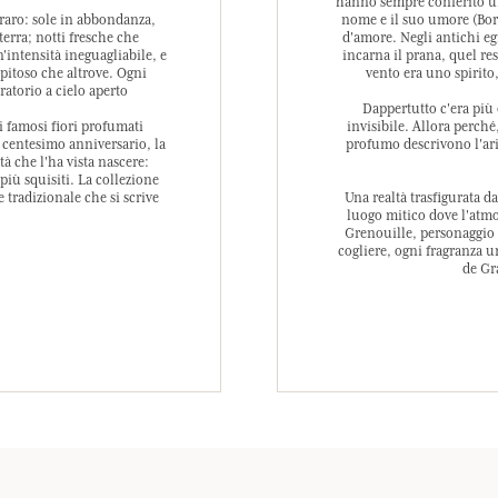
hanno sempre conferito un 
raro: sole in abbondanza,
nome e il suo umore (Bore
erra; notti fresche che
d'amore. Negli antichi egi
'intensità ineguagliabile, e
incarna il prana, quel res
apitoso che altrove. Ogni
vento era uno spirito,
atorio a cielo aperto
Dappertutto c'era più 
i famosi fiori profumati
invisibile. Allora perch
o centesimo anniversario, la
profumo descrivono l'ari
à che l'ha vista nascere:
iù squisiti. La collezione
 tradizionale che si scrive
Una realtà trasfigurata d
luogo mitico dove l'atmos
Grenouille, personaggio 
cogliere, ogni fragranza un
de Gr