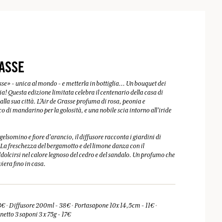
RASSE
sse» - unica al mondo - e metterla in bottiglia... Un bouquet dei
ia! Questa edizione limitata celebra il centenario della casa di
lla sua città. L'Air de Grasse profuma di rosa, peonia e
o di mandarino per la golosità, e una nobile scia intorno all'iride
 gelsomino e fiore d'arancio, il diffusore racconta i giardini di
. La freschezza del bergamotto e del limone danza con il
olcirsi nel calore legnoso del cedro e del sandalo. Un profumo che
viera fino in casa.
23€
•
Diffusore 200ml - 38€
•
Portasapone 10x 14,5cm - 11€
•
etto 3 saponi 3 x 75g - 17€