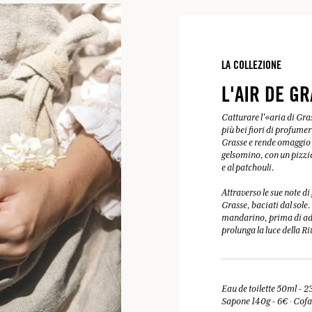
LA COLLEZIONE
L'AIR DE G
Catturare l'«aria di Gra
più bei fiori di profumer
Grasse e rende omaggio a
gelsomino, con un pizzic
e al patchouli.
Attraverso le sue note di
Grasse, baciati dal sole
mandarino, prima di add
prolunga la luce della Ri
Eau de toilette 50ml - 
Sapone 140g - 6€
•
Cofan