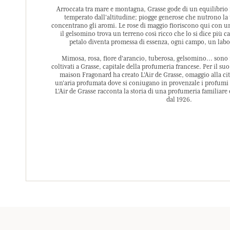
Arroccata tra mare e montagna, Grasse gode di un equilibrio 
temperato dall'altitudine; piogge generose che nutrono la t
concentrano gli aromi. Le rose di maggio fioriscono qui con un
il gelsomino trova un terreno così ricco che lo si dice più c
petalo diventa promessa di essenza, ogni campo, un labor
Mimosa, rosa, fiore d'arancio, tuberosa, gelsomino... sono 
coltivati a Grasse, capitale della profumeria francese. Per il su
maison Fragonard ha creato L'Air de Grasse, omaggio alla citt
un'aria profumata dove si coniugano in provenzale i profumi p
L'Air de Grasse racconta la storia di una profumeria familiare e
dal 1926.