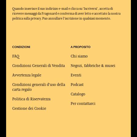
Quando inserisce il suo indirizzo e-mail e clicca su 'Iscriversi', accetta di
ricevere messaggi da Fragonard e conferma di aver letto e accettato la nostra
politica sulla privacy. Puo annullare l'iscrizione in qualsiasi momento.
CONDIZIONI
A PROPOSITO
FAQ
Chi siamo
Condizioni Generali di Vendita
Negozi, fabbriche & musei
Avvertenza legale
Eventi
Condizioni generali d'uso della
Podcast
carta regalo
Catalogo
Politica di Riservatezza
Per contattarci
Gestione dei Cookie