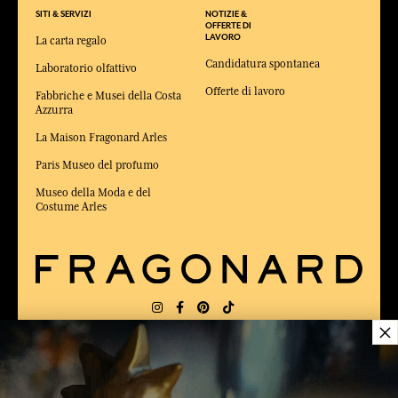
SITI & SERVIZI
NOTIZIE &
OFFERTE DI
LAVORO
La carta regalo
Candidatura spontanea
Laboratorio olfattivo
Offerte di lavoro
Fabbriche e Musei della Costa
Azzurra
La Maison Fragonard Arles
Paris Museo del profumo
Museo della Moda e del
Costume Arles
×
CONSEGNA:
FR
LINGUA:
IT