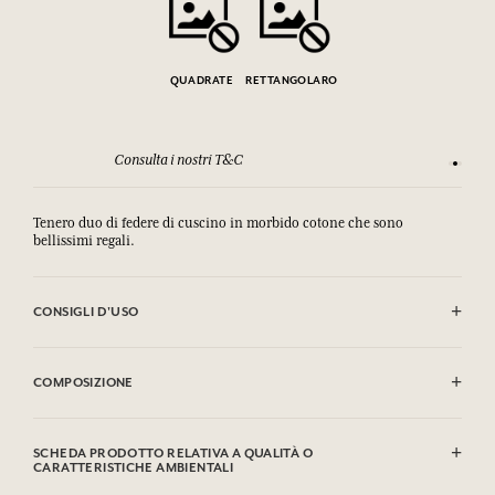
QUADRATE
RETTANGOLARO
Consulta i nostri T&C
Soddisfa
Tenero duo di federe di cuscino in morbido cotone che sono
bellissimi regali.
CONSIGLI D'USO
Lavaggio in lavatrice autorizzato (30°)
COMPOSIZIONE
100% cotone stampato
SCHEDA PRODOTTO RELATIVA A QUALITÀ O
CARATTERISTICHE AMBIENTALI