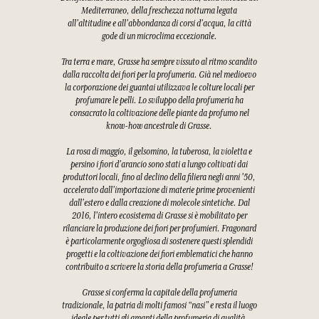
Mediterraneo, della freschezza notturna legata
all'altitudine e all'abbondanza di corsi d'acqua, la città
gode di un microclima eccezionale.
Tra terra e mare, Grasse ha sempre vissuto al ritmo scandito
dalla raccolta dei fiori per la profumeria. Già nel medioevo
la corporazione dei guantai utilizzava le colture locali per
profumare le pelli. Lo sviluppo della profumeria ha
consacrato la coltivazione delle piante da profumo nel
know-how ancestrale di Grasse.
La rosa di maggio, il gelsomino, la tuberosa, la violetta e
persino i fiori d'arancio sono stati a lungo coltivati dai
produttori locali, fino al declino della filiera negli anni '50,
accelerato dall'importazione di materie prime provenienti
dall'estero e dalla creazione di molecole sintetiche. Dal
2016, l'intero ecosistema di Grasse si è mobilitato per
rilanciare la produzione dei fiori per profumieri. Fragonard
è particolarmente orgogliosa di sostenere questi splendidi
progetti e la coltivazione dei fiori emblematici che hanno
contribuito a scrivere la storia della profumeria a Grasse!
Grasse si conferma la capitale della profumeria
tradizionale, la patria di molti famosi “nasi” e resta il luogo
ideale per tutti gli amanti della profumeria di qualità.