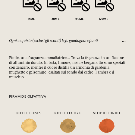
15ML
30ML
60ML
120ML
Ogni acquisto (esclusi gli sconti) le fa guadagnare punti
Consulta
Etoile, una fragranza ammaliatrice... Trova la fragranza in un flacone
di alluminio dorato: In testa, limone, mela e bergamotto sono speziati
con zenzero, mentre il cuore distilla un'armonia di gardenia,
mughetto e gelsomino, esaltati sul fondo dal cedro, l'ambra e il
muschio.
PIRAMIDE OLFATTIVA
NOTE DI TESTA
NOTE DI CUORE
NOTE DI FONDO