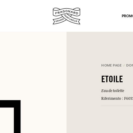
PROM
HOME PAGE
DO
ETOILE
po.
Eau de toilette
Riferimento : F603
mulare punti e ricevere regali.