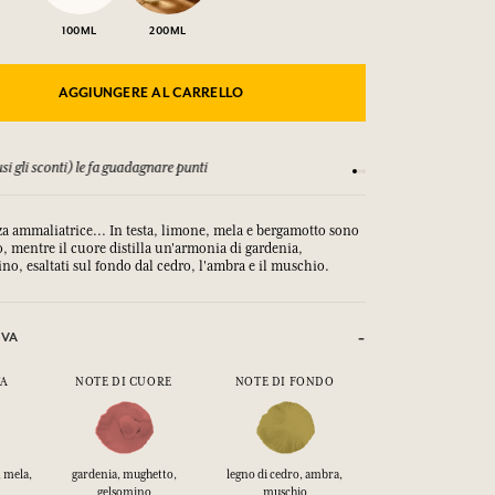
100ML
200ML
AGGIUNGERE AL CARRELLO
si gli sconti) le fa guadagnare punti
Consulta i nostri T&C
za ammaliatrice... In testa, limone, mela e bergamotto sono
o, mentre il cuore distilla un'armonia di gardenia,
o, esaltati sul fondo dal cedro, l'ambra e il muschio.
IVA
TA
NOTE DI CUORE
NOTE DI FONDO
 mela,
gardenia, mughetto,
legno di cedro, ambra,
gelsomino
muschio