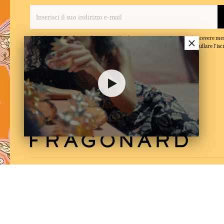
×
Quando inserisce il suo indirizzo e-mail e clicca su 'Iscriversi', accetta di ricevere m
conferma di aver letto e accettato la nostra politica sulla privacy. Puo annullare l'isc
momento.