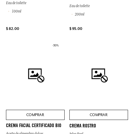
Eau de toilette
Eau de toilette
100ml
200ml
$ 82.00
$ 95.00
-30%
COMPRAR
COMPRAR
CREMA FACIAL CERTIFICADO BIO
CREMA ROSTRO
Aceite de almendras dulces
Jalea Real