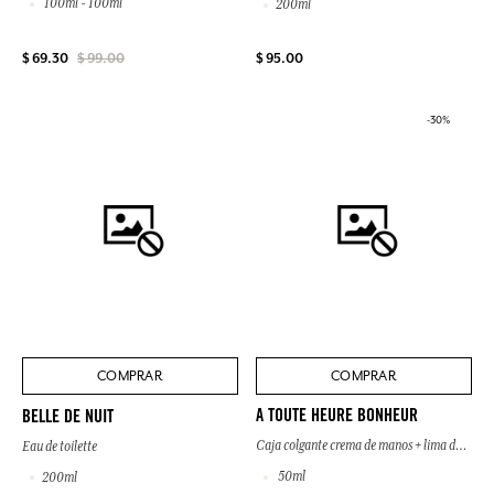
100ml - 100ml
200ml
$ 95.00
$ 69.30
$ 99.00
-30%
COMPRAR
COMPRAR
A TOUTE HEURE BONHEUR
BELLE DE NUIT
Caja colgante crema de manos + lima de uñas
Eau de toilette
50ml
200ml