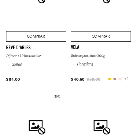
COMPRAR
COMPRAR
VELA
RÊVE D'ARLES
Bote de porcelana 200g
Difusor + 10 bastoncillos
Ylang ylang
250ml
+ 1
$ 84.00
$ 40.60
$ 58.00
-30%