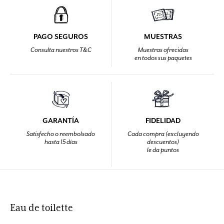
PAGO SEGUROS
MUESTRAS
Consulta nuestros T&C
Muestras ofrecidas
en todos sus paquetes
GARANTÍA
FIDELIDAD
Satisfecho o reembolsado
Cada compra (excluyendo
hasta 15 días
descuentos)
le da puntos
Eau de toilette