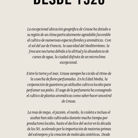
DESDE 1926
La excepcional ubicación geográfica de Grasse ha dotado a
su región de un clima particularmente agradable favorable
al cultivo de numerosas especies florales y aromáticas. Con
el sol del sur de Francia, la suavidad del Mediterráneo, la
frescura nocturna debida a la altitud y la abundancia de
cursos de agua, la ciudad disfruta de un microclima
excepcional.
Entre la tierra y el mar, Grasse siempre ha vivido al ritmo de
la cosecha de flores perfumadas. En la Edad Media, la
corporación de guanteros ya utilizaba cultivos locales para
perfumar sus pieles. El auge de la perfumería ha consagrado
el cultivo de plantas aromáticas como saber hacer ancestral
de Grasse.
La rosa de mayo, el jazmín, el nardo, la violeta e incluso el
azahar han sido cultivados durante mucho tiempo por
productores locales, hasta el declive del sector en la década
de los 50, acelerado por la importación de materias primas
del extranjero y la creación de moléculas sintéticas. Desde