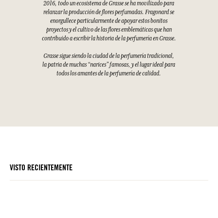
2016, todo un ecosistema de Grasse se ha movilizado para
relanzar la producción de flores perfumadas. Fragonard se
enorgullece particularmente de apoyar estos bonitos
proyectos y el cultivo de las flores emblemáticas que han
contribuido a escribir la historia de la perfumería en Grasse.
Grasse sigue siendo la ciudad de la perfumería tradicional,
la patria de muchas “narices” famosas, y el lugar ideal para
todos los amantes de la perfumería de calidad.
VISTO RECIENTEMENTE