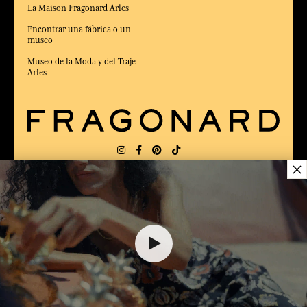
La Maison Fragonard Arles
Encontrar una fábrica o un
museo
Museo de la Moda y del Traje
Arles
×
ENTREGA:
US
IDIOMA:
ES
$ 95.00
ELEGIDO MEJOR SITIO DE COMERCIO
en Línea 2025 por la revista Capital