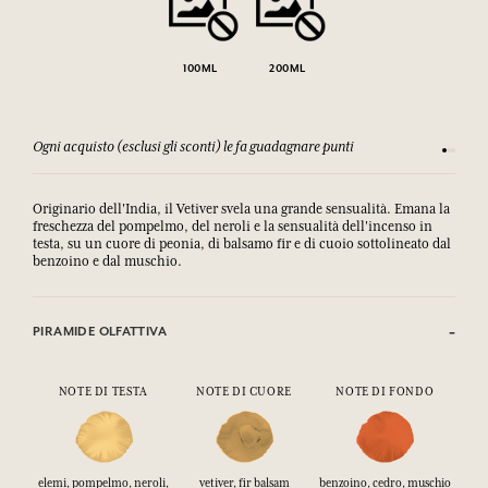
100ML
200ML
Ogni acquisto (esclusi gli sconti) le fa guadagnare punti
Consulta
Originario dell'India, il Vetiver svela una grande sensualità. Emana la
freschezza del pompelmo, del neroli e la sensualità dell'incenso in
testa, su un cuore di peonia, di balsamo fir e di cuoio sottolineato dal
benzoino e dal muschio.
PIRAMIDE OLFATTIVA
NOTE DI TESTA
NOTE DI CUORE
NOTE DI FONDO
elemi, pompelmo, neroli,
vetiver, fir balsam
benzoino, cedro, muschio