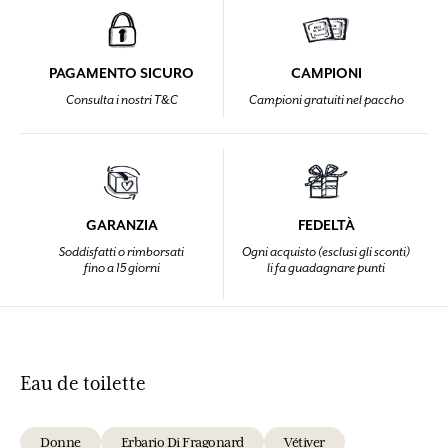
PAGAMENTO SICURO
CAMPIONI
Consulta i nostri T&C
Campioni gratuiti nel paccho
GARANZIA
FEDELTÀ
Soddisfatti o rimborsati
Ogni acquisto (esclusi gli sconti)
fino a 15 giorni
li fa guadagnare punti
Eau de toilette
Donne
Erbario Di Fragonard
Vétiver