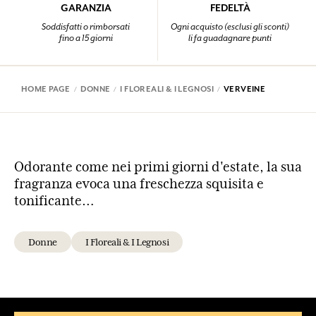
GARANZIA
FEDELTÀ
Soddisfatti o rimborsati
Ogni acquisto (esclusi gli sconti)
fino a 15 giorni
li fa guadagnare punti
HOME PAGE
DONNE
I FLOREALI & I LEGNOSI
VERVEINE
Odorante come nei primi giorni d'estate, la sua
fragranza evoca una freschezza squisita e
tonificante…
Donne
I Floreali & I Legnosi