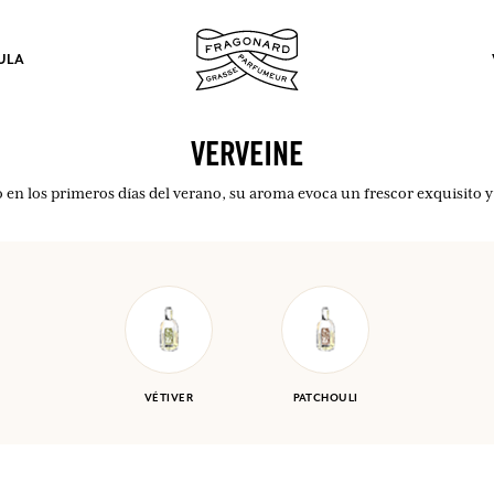
ULA
VERVEINE
en los primeros días del verano, su aroma evoca un frescor exquisito 
los.
INICIAR SESIÓN
INICIAR SESIÓN
INICIAR SESIÓN
INICIAR SESIÓN
VÉTIVER
PATCHOULI