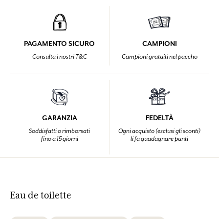
PAGAMENTO SICURO
CAMPIONI
Consulta i nostri T&C
Campioni gratuiti nel paccho
GARANZIA
FEDELTÀ
Soddisfatti o rimborsati
Ogni acquisto (esclusi gli sconti)
fino a 15 giorni
li fa guadagnare punti
Eau de toilette