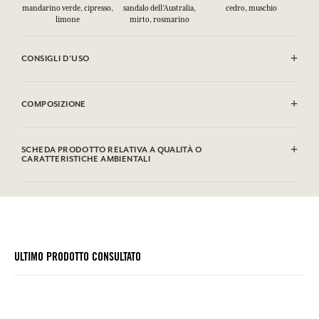
mandarino verde, cipresso,
sandalo dell'Australia,
cedro, muschio
limone
mirto, rosmarino
CONSIGLI D'USO
INFIAMMABILE: non vaporizzare verso una fiamma.
COMPOSIZIONE
Alcohol denat. (SD Alcohol 39C), Aqua (Water), Parfum (Fragrance),
Limonene, Linalool, Coumarin, Farnesol, Geraniol, Citral. Questa
SCHEDA PRODOTTO RELATIVA A QUALITÀ O
lista può essere oggetto di modifiche, si prega di conservare
CARATTERISTICHE AMBIENTALI
l'imballaggio del prodotto acquistato.
Tabella informativa
Si prega di consultare le qualità o le caratteristiche ambientali
clic qui
facendo
.
ULTIMO PRODOTTO CONSULTATO