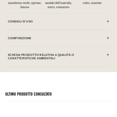
mandarino verde, cipresso,
sandalo dell'Australia,
cedro, muschio
limone
mirto, rosmarino
CONSIGLI D'USO
INFIAMMABILE: non vaporizzare verso una fiamma.
COMPOSIZIONE
Alcohol denat. (SD Alcohol 39C), Aqua (Water), Parfum (Fragrance),
Limonene, Linalool, Coumarin, Farnesol, Geraniol, Citral. Questa
SCHEDA PRODOTTO RELATIVA A QUALITÀ O
lista può essere oggetto di modifiche, si prega di conservare
CARATTERISTICHE AMBIENTALI
l'imballaggio del prodotto acquistato.
Tabella informativa
Si prega di consultare le qualità o le caratteristiche ambientali
clic qui
facendo
.
ULTIMO PRODOTTO CONSULTATO