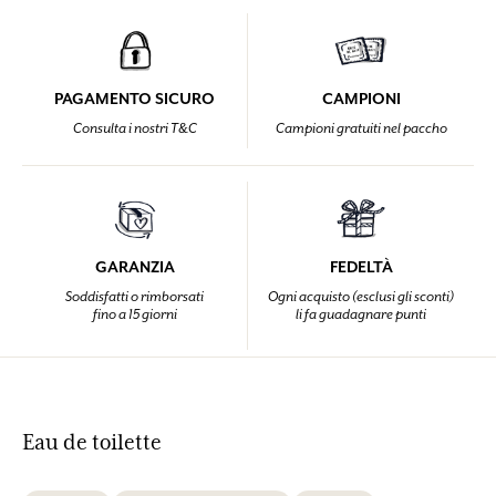
PAGAMENTO SICURO
CAMPIONI
Consulta i nostri T&C
Campioni gratuiti nel paccho
GARANZIA
FEDELTÀ
Soddisfatti o rimborsati
Ogni acquisto (esclusi gli sconti)
fino a 15 giorni
li fa guadagnare punti
Eau de toilette