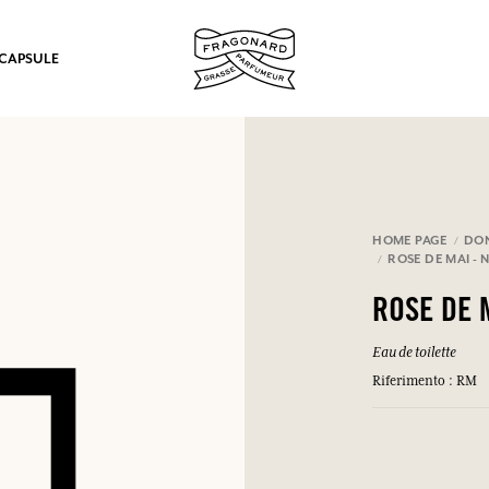
 CAPSULE
mulare punti e ricevere regali.
HOME PAGE
DO
ROSE DE MAI -
COLLEGARSI
ROSE DE 
Eau de toilette
Riferimento : RM
COLLEGARSI
COLLEGARSI
COLLEGARSI