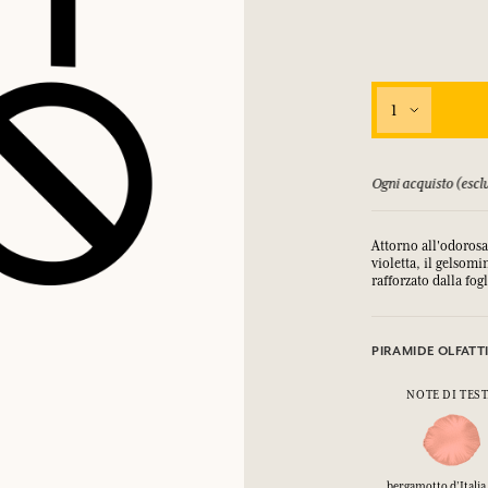
1
to (esclusi gli sconti) le fa guadagnare punti
Consulta i n
Attorno all'odorosa
violetta, il gelsom
rafforzato dalla fogl
PIRAMIDE OLFATT
NOTE DI TES
bergamotto d’Italia,