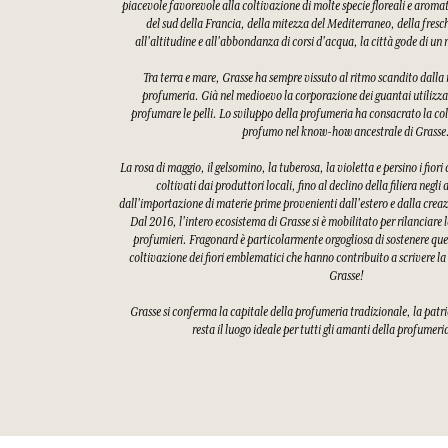
piacevole favorevole alla coltivazione di molte specie floreali e aroma
del sud della Francia, della mitezza del Mediterraneo, della fres
all'altitudine e all'abbondanza di corsi d'acqua, la città gode di u
Tra terra e mare, Grasse ha sempre vissuto al ritmo scandito dalla ra
profumeria. Già nel medioevo la corporazione dei guantai utilizzav
profumare le pelli. Lo sviluppo della profumeria ha consacrato la col
profumo nel know-how ancestrale di Grasse
La rosa di maggio, il gelsomino, la tuberosa, la violetta e persino i fiori
coltivati dai produttori locali, fino al declino della filiera negli
dall'importazione di materie prime provenienti dall'estero e dalla creaz
Dal 2016, l'intero ecosistema di Grasse si è mobilitato per rilanciare l
profumieri. Fragonard è particolarmente orgogliosa di sostenere quest
coltivazione dei fiori emblematici che hanno contribuito a scrivere la
Grasse!
Grasse si conferma la capitale della profumeria tradizionale, la patri
resta il luogo ideale per tutti gli amanti della profumeri