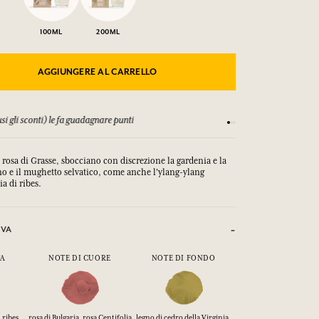
100ML
200ML
AGGIUNGERE AL CARRELLO
ostri T&C
Soddisfatti o r
 rosa di Grasse, sbocciano con discrezione la gardenia e la
ino e il mughetto selvatico, come anche l'ylang-ylang
ia di ribes.
IVA
TA
NOTE DI CUORE
NOTE DI FONDO
 ribes
rosa di Bulgaria, rosa Centifolia
legno di cedro della Virginia,