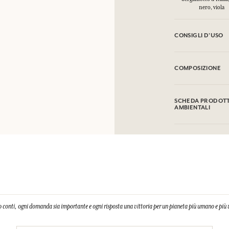
nero, viola
CONSIGLI D'USO
INFIAMMABILE: non
COMPOSIZIONE
Alcohol denat. (SD
Acetyloctahydronap
SCHEDA PRODOTTO
Linalyl Acetate, H
AMBIENTALI
Linalool, Citronel
Hydroxycitronellal,
Juniperus Virginian
Questa lista può es
l'imballaggio del p
 conti, ogni domanda sia importante e ogni risposta una vittoria per un pianeta più umano e più 