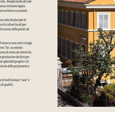
tiche. Beneficiando del sole
chezza notturna legata
n microclima eccezionale.
ccolta dei fiori per la
a le colture locali per
tivazione delle piante da
.
 d'arancio sono stati a lungo
 anni '50, accelerato
ione di molecole sintetiche.
a produzione dei fiori per
i splendidi progetti e la
 storia della profumeria a
a di molti famosi “nasi” e
a di qualità.