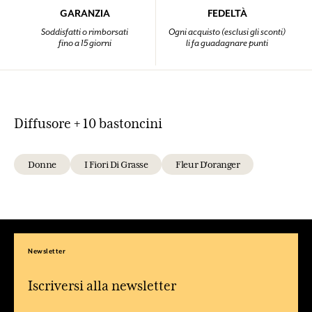
GARANZIA
FEDELTÀ
Soddisfatti o rimborsati
Ogni acquisto (esclusi gli sconti)
fino a 15 giorni
li fa guadagnare punti
Diffusore + 10 bastoncini
Donne
I Fiori Di Grasse
Fleur D'oranger
Newsletter
Iscriversi alla newsletter