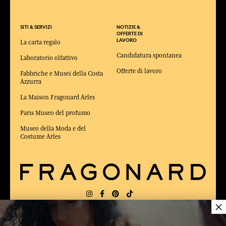
SITI & SERVIZI
NOTIZIE &
OFFERTE DI
LAVORO
La carta regalo
Candidatura spontanea
Laboratorio olfattivo
Offerte di lavoro
Fabbriche e Musei della Costa
Azzurra
La Maison Fragonard Arles
Paris Museo del profumo
Museo della Moda e del
Costume Arles
×
CONSEGNA:
US
LINGUA:
IT