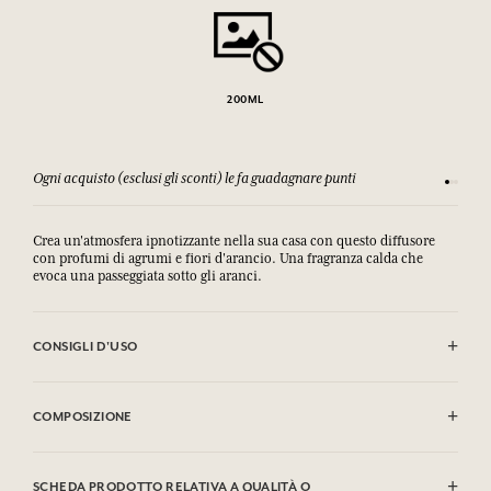
200ML
Ogni acquisto (esclusi gli sconti) le fa guadagnare punti
Consulta
Crea un'atmosfera ipnotizzante nella sua casa con questo diffusore
con profumi di agrumi e fiori d'arancio. Una fragranza calda che
evoca una passeggiata sotto gli aranci.
CONSIGLI D'USO
Togliere il tappo e infilare nel flacone i bastoncini di giunco. Questi
assorbiranno il profumo per spanderlo delicatamente nell'aria fino a
COMPOSIZIONE
otto settimane a seconda del volume della stanza. Non far bruciare i
bastoncini.
Contient / Contains : Alcool/
Alcohol,
Linalyl acetate
Liquidi e vapori facilmente infiammabili.
SCHEDA PRODOTTO RELATIVA A QUALITÀ O