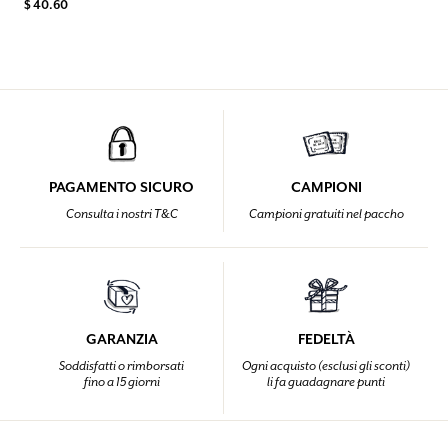
$ 40.60
PAGAMENTO SICURO
CAMPIONI
Consulta i nostri T&C
Campioni gratuiti nel paccho
GARANZIA
FEDELTÀ
Soddisfatti o rimborsati
Ogni acquisto (esclusi gli sconti)
fino a 15 giorni
li fa guadagnare punti