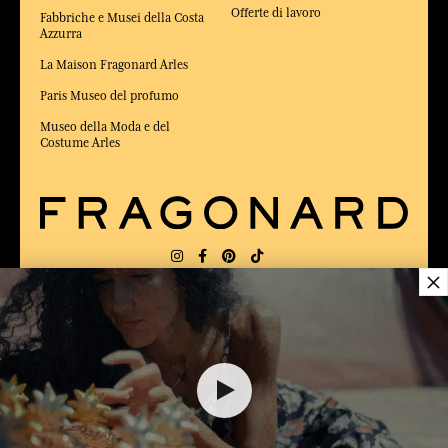
Offerte di lavoro
Fabbriche e Musei della Costa
Azzurra
La Maison Fragonard Arles
Paris Museo del profumo
Museo della Moda e del
Costume Arles
×
CONSEGNA:
US
LINGUA:
IT
$ 40.60
$ 58.00
ELETTO MIGLIOR SITO DI COMMERCIO