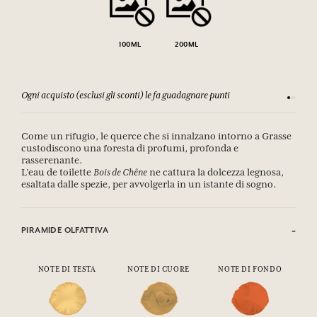
100ML
200ML
Ogni acquisto (esclusi gli sconti) le fa guadagnare punti
Consulta
Come un rifugio, le querce che si innalzano intorno a Grasse
custodiscono una foresta di profumi, profonda e
rasserenante.
L’eau de toilette
Bois de Chêne
ne cattura la dolcezza legnosa,
esaltata dalle spezie, per avvolgerla in un istante di sogno.
PIRAMIDE OLFATTIVA
NOTE DI TESTA
NOTE DI CUORE
NOTE DI FONDO