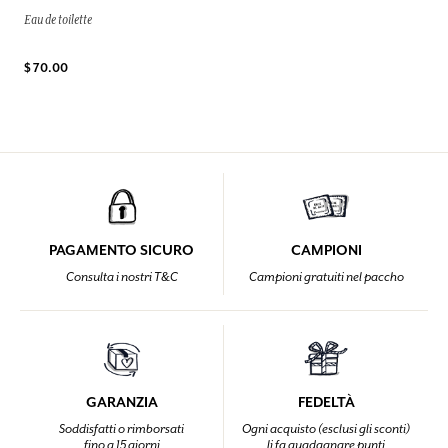
Eau de toilette
$ 70.00
PAGAMENTO SICURO
CAMPIONI
Consulta i nostri T&C
Campioni gratuiti nel paccho
GARANZIA
FEDELTÀ
Soddisfatti o rimborsati
Ogni acquisto (esclusi gli sconti)
fino a 15 giorni
li fa guadagnare punti