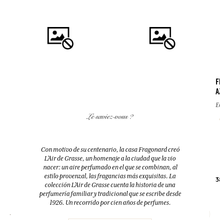
F
A
COMPRAR
COMPRAR
E
Le saviez-vous ?
FLEUR D'ORANGER (FLOR DE
EAU DES VACANCES
AZAHAR)
Eau de toilette
Difusor + 10 bastoncillos
Con motivo de su centenario, la casa Fragonard creó
200ml
200ml
L’Air de Grasse, un homenaje a la ciudad que la vio
nacer: un aire perfumado en el que se combinan, al
estilo provenzal, las fragancias más exquisitas. La
38,00 €
52,00 €
3
colección L’Air de Grasse cuenta la historia de una
perfumería familiar y tradicional que se escribe desde
1926. Un recorrido por cien años de perfumes.