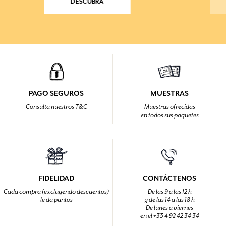
DESCUBRA
PAGO SEGUROS
MUESTRAS
Consulta nuestros T&C
Muestras ofrecidas
en todos sus paquetes
FIDELIDAD
CONTÁCTENOS
Cada compra (excluyendo descuentos)
De las 9 a las 12 h
le da puntos
y de las 14 a las 18 h
De lunes a viernes
en el +33 4 92 42 34 34