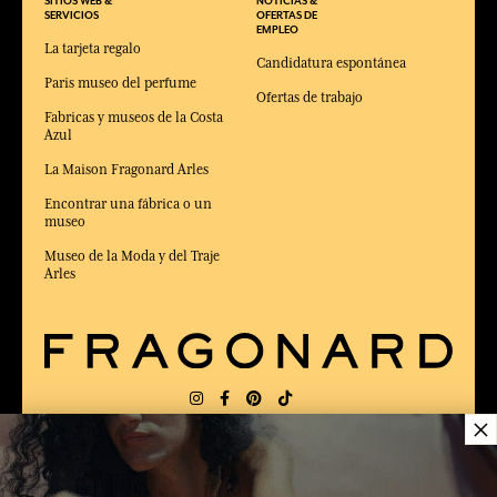
SITIOS WEB &
NOTICIAS &
SERVICIOS
OFERTAS DE
EMPLEO
La tarjeta regalo
Candidatura espontánea
Paris museo del perfume
Ofertas de trabajo
Fabricas y museos de la Costa
Azul
La Maison Fragonard Arles
Encontrar una fábrica o un
museo
Museo de la Moda y del Traje
Arles
×
ENTREGA:
FR
IDIOMA:
ES