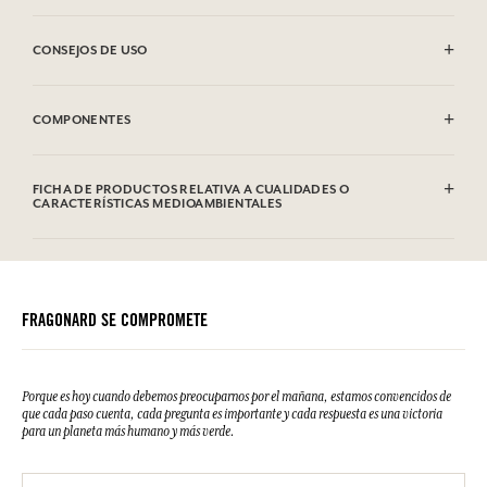
CONSEJOS DE USO
Se puede lavar a máquina (30°)
COMPONENTES
100% Algodón
FICHA DE PRODUCTOS RELATIVA A CUALIDADES O
CARACTERÍSTICAS MEDIOAMBIENTALES
FRAGONARD SE COMPROMETE
Porque es hoy cuando debemos preocuparnos por el mañana, estamos convencidos de
que cada paso cuenta, cada pregunta es importante y cada respuesta es una victoria
para un planeta más humano y más verde.