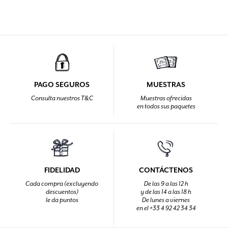
PAGO SEGUROS
MUESTRAS
Consulta nuestros T&C
Muestras ofrecidas
en todos sus paquetes
FIDELIDAD
CONTÁCTENOS
Cada compra (excluyendo
De las 9 a las 12 h
descuentos)
y de las 14 a las 18 h
le da puntos
De lunes a viernes
en el +33 4 92 42 34 34