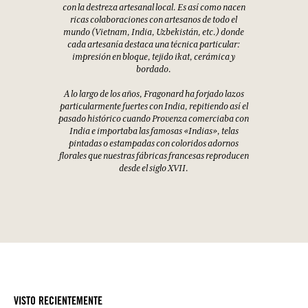
con la destreza artesanal local. Es así como nacen
ricas colaboraciones con artesanos de todo el
mundo (Vietnam, India, Uzbekistán, etc.) donde
cada artesanía destaca una técnica particular:
impresión en bloque, tejido ikat, cerámica y
bordado.
A lo largo de los años, Fragonard ha forjado lazos
particularmente fuertes con India, repitiendo así el
pasado histórico cuando Provenza comerciaba con
India e importaba las famosas «Indias», telas
pintadas o estampadas con coloridos adornos
florales que nuestras fábricas francesas reproducen
desde el siglo XVII.
VISTO RECIENTEMENTE