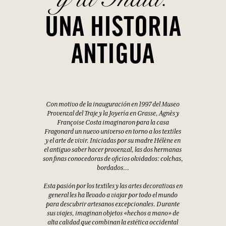
UNA HISTORIA
ANTIGUA
Con motivo de la inauguración en 1997 del Museo
Provenzal del Traje y la Joyería en Grasse, Agnès y
Françoise Costa imaginaron para la casa
Fragonard un nuevo universo en torno a los textiles
y el arte de vivir. Iniciadas por su madre Hélène en
el antiguo saber hacer provenzal, las dos hermanas
son finas conocedoras de oficios olvidados: colchas,
bordados...
Esta pasión por los textiles y las artes decorativas en
general les ha llevado a viajar por todo el mundo
para descubrir artesanos excepcionales. Durante
sus viajes, imaginan objetos «hechos a mano» de
alta calidad que combinan la estética occidental