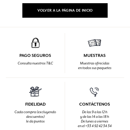
VOLVER A LA PÁGINA DE INICIO
PAGO SEGUROS
MUESTRAS
Consulta nuestros T&C
Muestras ofrecidas
en todos sus paquetes
FIDELIDAD
CONTÁCTENOS
Cada compra (excluyendo
De las 9 a las 12 h
descuentos)
y de las 14 a las 18 h
le da puntos
De lunes a viernes
en el +33 4 92 42 34 34