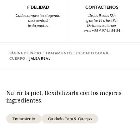
FIDELIDAD
CONTÁCTENOS
Cada compra (excluyendo
De las 9 a las 12 h
descuentos)
y de las 14 a las 18 h
le da puntos
De lunes a viernes
en el +33 4 92 42 34 34
PÁGINA DE INICIO
TRATAMIENTO
CUIDADO CARA &
CUERPO
JALEA REAL
Nutrir la piel, flexibilizarla con los mejores
ingredientes.
Tratamiento
Cuidado Cara & Cuerpo