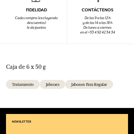
FIDELIDAD
CONTÁCTENOS
Cada compra (excluyendo
De las 9 a las 12 h
descuentos)
y de las 14 a las 18 h
le da puntos
De lunes a viernes
en el +33 4 92 42 34 34
Caja de 6 x 50 g
Tratamiento
Jabones
Jabones Para Regalar
NEWSLETTER