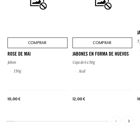
J
5
COMPRAR
COMPRAR
ROSE DE MAI
JABONES EN FORMA DE HUEVOS
Jabón
Caja de 6 x 50g
150g
Azul
10,00 €
12,00 €
1