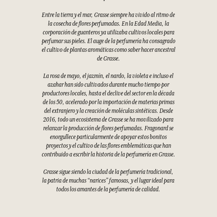
Entre la tierra y el mar, Grasse siempre ha vivido al ritmo de
la cosecha de flores perfumadas. En la Edad Media, la
corporación de guanteros ya utilizaba cultivos locales para
perfumar sus pieles. El auge de la perfumería ha consagrado
el cultivo de plantas aromáticas como saber hacer ancestral
de Grasse.
La rosa de mayo, el jazmín, el nardo, la violeta e incluso el
azahar han sido cultivados durante mucho tiempo por
productores locales, hasta el declive del sector en la década
de los 50, acelerado por la importación de materias primas
del extranjero y la creación de moléculas sintéticas. Desde
2016, todo un ecosistema de Grasse se ha movilizado para
relanzar la producción de flores perfumadas. Fragonard se
enorgullece particularmente de apoyar estos bonitos
proyectos y el cultivo de las flores emblemáticas que han
contribuido a escribir la historia de la perfumería en Grasse.
Grasse sigue siendo la ciudad de la perfumería tradicional,
la patria de muchas “narices” famosas, y el lugar ideal para
todos los amantes de la perfumería de calidad.