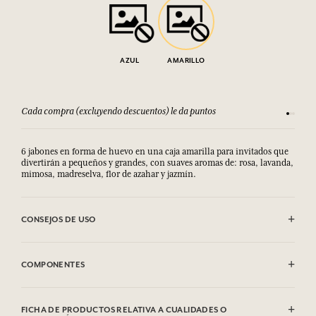
AZUL
AMARILLO
Cada compra (excluyendo descuentos) le da puntos
Consult
6 jabones en forma de huevo
en una caja amarilla para invitados que 
divertirán a pequeños y grandes, con suaves aromas de: 
rosa, 
lavanda, 
mimosa, 
madreselva, 
flor de azahar y jazmín.
CONSEJOS DE USO
EVITAR EL CONTACTO CON LOS OJOS.
COMPONENTES
Rose
Sodium Tallowate, Sodium Cocoate, Aqua (Water), Parfum
FICHA DE PRODUCTOS RELATIVA A CUALIDADES O