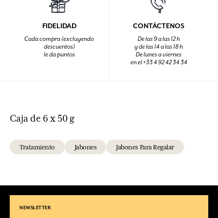
FIDELIDAD
CONTÁCTENOS
Cada compra (excluyendo
De las 9 a las 12 h
descuentos)
y de las 14 a las 18 h
le da puntos
De lunes a viernes
en el +33 4 92 42 34 34
Caja de 6 x 50 g
Tratamiento
Jabones
Jabones Para Regalar
NEWSLETTER