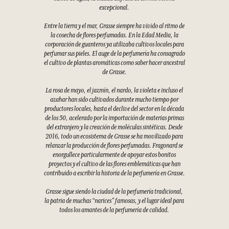
excepcional.
Entre la tierra y el mar, Grasse siempre ha vivido al ritmo de
la cosecha de flores perfumadas. En la Edad Media, la
corporación de guanteros ya utilizaba cultivos locales para
perfumar sus pieles. El auge de la perfumería ha consagrado
el cultivo de plantas aromáticas como saber hacer ancestral
de Grasse.
La rosa de mayo, el jazmín, el nardo, la violeta e incluso el
azahar han sido cultivados durante mucho tiempo por
productores locales, hasta el declive del sector en la década
de los 50, acelerado por la importación de materias primas
del extranjero y la creación de moléculas sintéticas. Desde
2016, todo un ecosistema de Grasse se ha movilizado para
relanzar la producción de flores perfumadas. Fragonard se
enorgullece particularmente de apoyar estos bonitos
proyectos y el cultivo de las flores emblemáticas que han
contribuido a escribir la historia de la perfumería en Grasse.
Grasse sigue siendo la ciudad de la perfumería tradicional,
la patria de muchas “narices” famosas, y el lugar ideal para
todos los amantes de la perfumería de calidad.