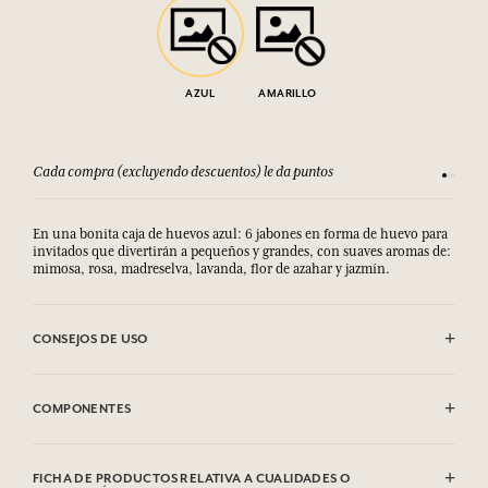
AZUL
AMARILLO
Cada compra (excluyendo descuentos) le da puntos
Consult
En una bonita caja de huevos azul: 6 jabones en forma de huevo para
invitados que divertirán a pequeños y grandes, con suaves aromas de:
mimosa, rosa, madreselva, lavanda, flor de azahar y jazmín.
CONSEJOS DE USO
EVITAR EL CONTACTO CON LOS OJOS.
COMPONENTES
Rose
Sodium Tallowate, Sodium Cocoate, Aqua (Water), Parfum
FICHA DE PRODUCTOS RELATIVA A CUALIDADES O