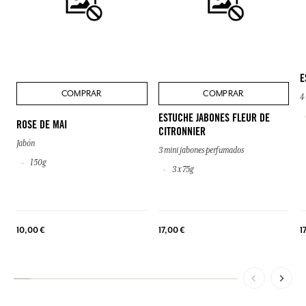
E
COMPRAR
COMPRAR
4
ESTUCHE JABONES FLEUR DE
ROSE DE MAI
CITRONNIER
Jabón
3 mini jabones perfumados
150g
3 x 75g
10,00 €
17,00 €
1