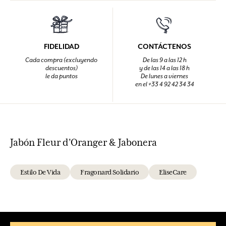
FIDELIDAD
CONTÁCTENOS
Cada compra (excluyendo
De las 9 a las 12 h
descuentos)
y de las 14 a las 18 h
le da puntos
De lunes a viernes
en el +33 4 92 42 34 34
Jabón Fleur d'Oranger & Jabonera
Estilo De Vida
Fragonard Solidario
EliseCare