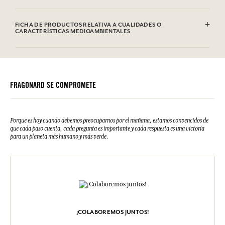
Sodium Palmate, Sodium Palm Kernelate, Aqua (Water), Parfum
(Fragrance), Palm Kernel Acid, Argania Spinosa Kernel Oil, Glycerin,
FICHA DE PRODUCTOS RELATIVA A CUALIDADES O
Sodium Chloride, Tetrasodium Etidronate, Geraniol, Limonene,
CARACTERÍSTICAS MEDIOAMBIENTALES
Linalool, CI 77891 (Titanium Dioxide).
Cajas
Envase reciclable
Embalaje que no contiene materiales reciclados
FRAGONARD SE COMPROMETE
Porque es hoy cuando debemos preocuparnos por el mañana, estamos convencidos de
que cada paso cuenta, cada pregunta es importante y cada respuesta es una victoria
para un planeta más humano y más verde.
¡COLABOREMOS JUNTOS!