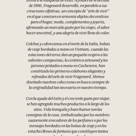
limita a la búsqueda de estas. A finales de la década
de 1990, Fragonard desarrolló, en paralelo a sus
creaciones olfativas, un concepto de "arte de vivir"
en el que conviven en armonía objetos decorativos
para el hogar, moda, complementos y joyería,
afirmando un marcado gusto por los viajes, el saber
hacer ancestral, y una alegría de vivir llena de color.
Colchas y cubrecamas en el norte de la India, bolsas
de viaje bordadas a mano en Vietnam, cuando las
estaciones del arroz dan un pequeño respiro a las
valientes campesinas, la cerámica artesanal y los
jarrones pintados a mano en Cachemira, han
constituido los primeros eslabones elegantes y
refinados del arte de vivir Fragonard. Hemos
diseñado nuestras colecciones en busca siempre de
la originalidad tan necesaria en nuestro tiempo.
Con la ayuda del éxito y el creciente gusto por viajar,
se han agregado muchos productos a lo largo de los
años. Vida tranquila y buen humor son las
consignas de la casa, simbolizadas por los nombres
suavemente evocadores de los perfumes o por los
mensajes bordados en las bolsas de viaje y en los
estuches llenos de fantasía que constituyen tantos