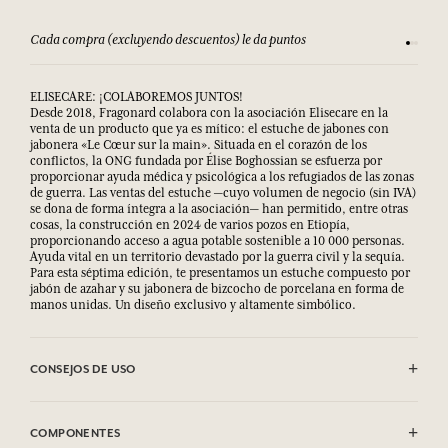
Consulta nuestros T&C
Sat
ELISECARE: ¡COLABOREMOS JUNTOS!
Desde 2018, Fragonard colabora con la asociación Elisecare en la
venta de un producto que ya es mítico: el estuche de jabones con
jabonera «Le Cœur sur la main». Situada en el corazón de los
conflictos, la ONG fundada por Élise Boghossian se esfuerza por
proporcionar ayuda médica y psicológica a los refugiados de las zonas
de guerra. Las ventas del estuche —cuyo volumen de negocio (sin IVA)
se dona de forma íntegra a la asociación— han permitido, entre otras
cosas, la construcción en 2024 de varios pozos en Etiopía,
proporcionando acceso a agua potable sostenible a 10 000 personas.
Ayuda vital en un territorio devastado por la guerra civil y la sequía.
Para esta séptima edición, te presentamos un estuche compuesto por
jabón de azahar y su jabonera de bizcocho de porcelana en forma de
manos unidas. Un diseño exclusivo y altamente simbólico.
CONSEJOS DE USO
Evitar el contacto con los ojos. En caso de contacto con los ojos,
aclarar con abundante agua.
COMPONENTES