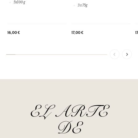
5x100 g
3 x 75g
16,00 €
17,00 €
1
EL ARTE
DE