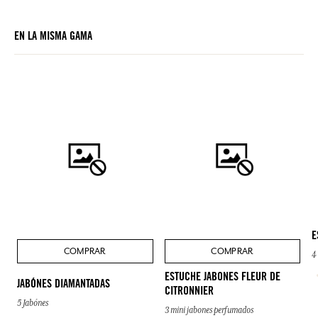
EN LA MISMA GAMA
E
COMPRAR
COMPRAR
4
ESTUCHE JABONES FLEUR DE
JABÓNES DIAMANTADAS
CITRONNIER
5 Jabónes
3 mini jabones perfumados