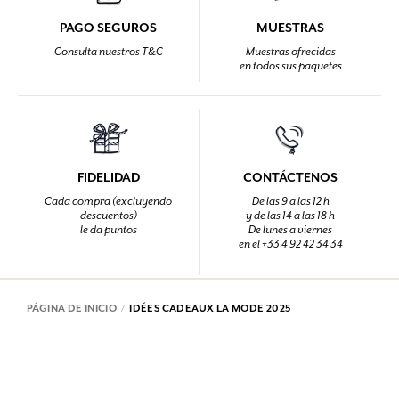
PAGO SEGUROS
MUESTRAS
Consulta nuestros T&C
Muestras ofrecidas
en todos sus paquetes
FIDELIDAD
CONTÁCTENOS
Cada compra (excluyendo
De las 9 a las 12 h
descuentos)
y de las 14 a las 18 h
le da puntos
De lunes a viernes
en el +33 4 92 42 34 34
PÁGINA DE INICIO
IDÉES CADEAUX LA MODE 2025