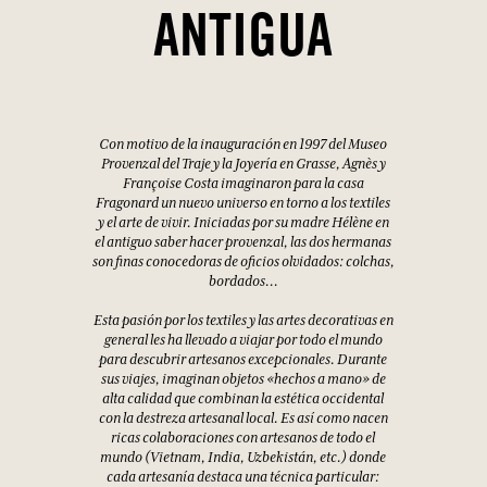
ANTIGUA
Con motivo de la inauguración en 1997 del Museo
Provenzal del Traje y la Joyería en Grasse, Agnès y
Françoise Costa imaginaron para la casa
Fragonard un nuevo universo en torno a los textiles
y el arte de vivir. Iniciadas por su madre Hélène en
el antiguo saber hacer provenzal, las dos hermanas
son finas conocedoras de oficios olvidados: colchas,
bordados...
Esta pasión por los textiles y las artes decorativas en
general les ha llevado a viajar por todo el mundo
para descubrir artesanos excepcionales. Durante
sus viajes, imaginan objetos «hechos a mano» de
alta calidad que combinan la estética occidental
con la destreza artesanal local. Es así como nacen
ricas colaboraciones con artesanos de todo el
mundo (Vietnam, India, Uzbekistán, etc.) donde
cada artesanía destaca una técnica particular: