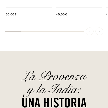
30,00 €
40,00 €
4
La Provenza
y la India:
UNA HISTORIA