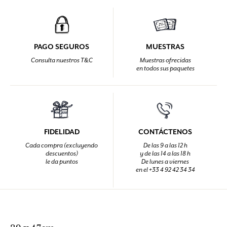
PAGO SEGUROS
MUESTRAS
Consulta nuestros T&C
Muestras ofrecidas
en todos sus paquetes
FIDELIDAD
CONTÁCTENOS
Cada compra (excluyendo
De las 9 a las 12 h
descuentos)
y de las 14 a las 18 h
le da puntos
De lunes a viernes
en el +33 4 92 42 34 34