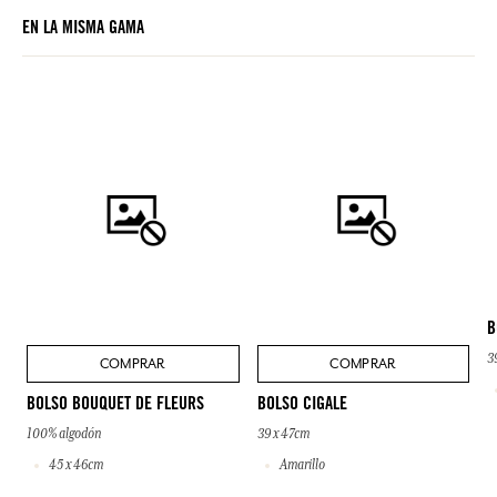
EN LA MISMA GAMA
B
3
COMPRAR
COMPRAR
BOLSO BOUQUET DE FLEURS
BOLSO CIGALE
100% algodón
39 x 47cm
45 x 46cm
Amarillo