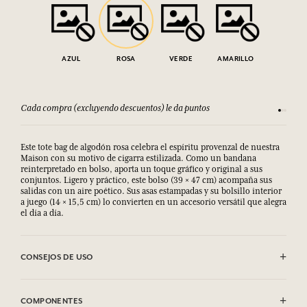
AZUL
ROSA
VERDE
AMARILLO
Cada compra (excluyendo descuentos) le da puntos
Consult
Este tote bag de algodón rosa celebra el espíritu provenzal de nuestra
Maison con su motivo de cigarra estilizada. Como un bandana
reinterpretado en bolso, aporta un toque gráfico y original a sus
conjuntos. Ligero y práctico, este bolso (39 × 47 cm) acompaña sus
salidas con un aire poético. Sus asas estampadas y su bolsillo interior
a juego (14 × 15,5 cm) lo convierten en un accesorio versátil que alegra
el día a día.
CONSEJOS DE USO
Se puede lavar a máquina (30°)
COMPONENTES