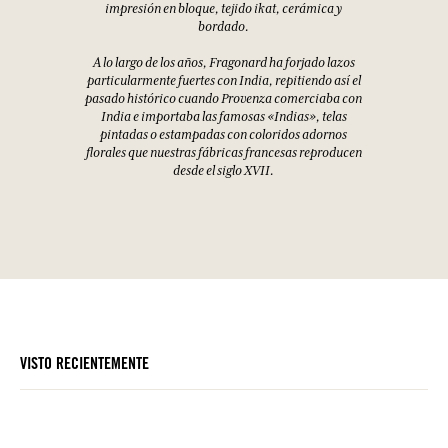
impresión en bloque, tejido ikat, cerámica y
bordado.
A lo largo de los años, Fragonard ha forjado lazos
particularmente fuertes con India, repitiendo así el
pasado histórico cuando Provenza comerciaba con
India e importaba las famosas «Indias», telas
pintadas o estampadas con coloridos adornos
florales que nuestras fábricas francesas reproducen
desde el siglo XVII.
VISTO RECIENTEMENTE