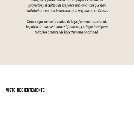
enorgullece particularmente de apoyar estos bonitos
proyectos y el cultivo de las flores emblemáticas que han
contribuido a escribir la historia de la perfumería en Grasse.
Grasse sigue siendo la ciudad de la perfumería tradicional,
la patria de muchas “narices” famosas, y el lugar ideal para
todos los amantes de la perfumería de calidad.
VISTO RECIENTEMENTE