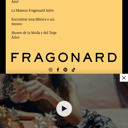
Azul
La Maison Fragonard Arles
Encontrar una fábrica o un
museo
Museo de la Moda y del Traje
Arles
×
ENTREGA:
FR
IDIOMA:
ES
35,00 €
ELEGIDO MEJOR SITIO DE COMERCIO
en Línea 2025 por la revista Capital