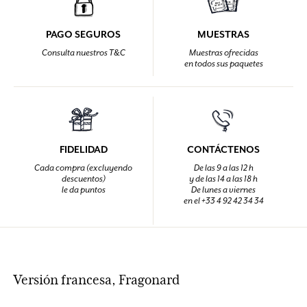
PAGO SEGUROS
MUESTRAS
Consulta nuestros T&C
Muestras ofrecidas
en todos sus paquetes
FIDELIDAD
CONTÁCTENOS
Cada compra (excluyendo
De las 9 a las 12 h
descuentos)
y de las 14 a las 18 h
le da puntos
De lunes a viernes
en el +33 4 92 42 34 34
Versión francesa, Fragonard