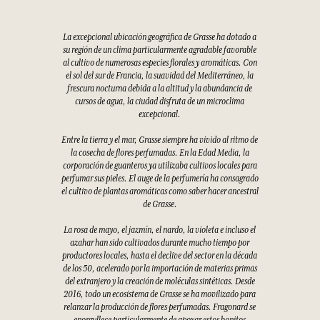
La excepcional ubicación geográfica de Grasse ha dotado a
su región de un clima particularmente agradable favorable
al cultivo de numerosas especies florales y aromáticas. Con
el sol del sur de Francia, la suavidad del Mediterráneo, la
frescura nocturna debida a la altitud y la abundancia de
cursos de agua, la ciudad disfruta de un microclima
excepcional.
Entre la tierra y el mar, Grasse siempre ha vivido al ritmo de
la cosecha de flores perfumadas. En la Edad Media, la
corporación de guanteros ya utilizaba cultivos locales para
perfumar sus pieles. El auge de la perfumería ha consagrado
el cultivo de plantas aromáticas como saber hacer ancestral
de Grasse.
La rosa de mayo, el jazmín, el nardo, la violeta e incluso el
azahar han sido cultivados durante mucho tiempo por
productores locales, hasta el declive del sector en la década
de los 50, acelerado por la importación de materias primas
del extranjero y la creación de moléculas sintéticas. Desde
2016, todo un ecosistema de Grasse se ha movilizado para
relanzar la producción de flores perfumadas. Fragonard se