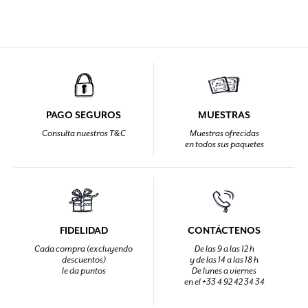
PAGO SEGUROS
MUESTRAS
Consulta nuestros T&C
Muestras ofrecidas
en todos sus paquetes
FIDELIDAD
CONTÁCTENOS
Cada compra (excluyendo
De las 9 a las 12 h
descuentos)
y de las 14 a las 18 h
le da puntos
De lunes a viernes
en el +33 4 92 42 34 34