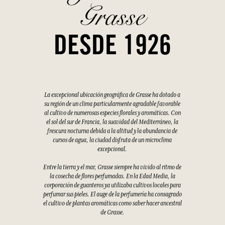
Grasse
DESDE 1926
La excepcional ubicación geográfica de Grasse ha dotado a
su región de un clima particularmente agradable favorable
al cultivo de numerosas especies florales y aromáticas. Con
el sol del sur de Francia, la suavidad del Mediterráneo, la
frescura nocturna debida a la altitud y la abundancia de
cursos de agua, la ciudad disfruta de un microclima
excepcional.
Entre la tierra y el mar, Grasse siempre ha vivido al ritmo de
la cosecha de flores perfumadas. En la Edad Media, la
corporación de guanteros ya utilizaba cultivos locales para
perfumar sus pieles. El auge de la perfumería ha consagrado
el cultivo de plantas aromáticas como saber hacer ancestral
de Grasse.