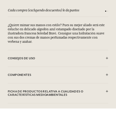
Cada compra (excluyendo descuentos) le da puntos
Consult
¿Quiere mimar sus manos con estilo? Pues su mejor aliado será este
estuche en delicado algodón azul estampado diseñado por la
ilustradora francesa Soledad Bravi. Consigue una hidratación suave
con sus dos cremas de manos perfumadas respectivamente con
verbena y azahar.
CONSEJOS DE USO
Limpieza en seco
COMPONENTES
Cremas para manos Verbena
Aqua (Water), Glycerin, Caprylic/Capric Triglyceride, Polyglyceryl-6
FICHA DE PRODUCTOS RELATIVA A CUALIDADES O
Distearate, Decyl Oleate, Parfum (Fragrance), Glyceryl Stearate SE,
CARACTERÍSTICAS MEDIOAMBIENTALES
Palmitic Acid, Stearic Acid, Oryza Sativa (Rice) Starch,
Microcrystalline Cellulose, Prunus Amygdalus Dulcis (Sweet Almond)
Tabla de información
Oil, Aloe Barbadensis Leaf Powder, Cetyl Alcohol, Xanthan Gum,
Por favor, consulte las cualidades o características medioambientales
Potassium Sorbate, Sodium Benzoate, Sodium Stearoyl Glutamate,
clic aquí
haciendo
.
Tocopherol, Helianthus Annuus (Sunflower) Seed Oil, Cellulose