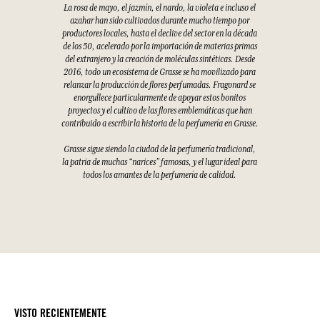
La rosa de mayo, el jazmín, el nardo, la violeta e incluso el
azahar han sido cultivados durante mucho tiempo por
productores locales, hasta el declive del sector en la década
de los 50, acelerado por la importación de materias primas
del extranjero y la creación de moléculas sintéticas. Desde
2016, todo un ecosistema de Grasse se ha movilizado para
relanzar la producción de flores perfumadas. Fragonard se
enorgullece particularmente de apoyar estos bonitos
proyectos y el cultivo de las flores emblemáticas que han
contribuido a escribir la historia de la perfumería en Grasse.
Grasse sigue siendo la ciudad de la perfumería tradicional,
la patria de muchas “narices” famosas, y el lugar ideal para
todos los amantes de la perfumería de calidad.
VISTO RECIENTEMENTE