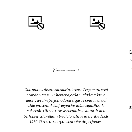
E
E
COMPRAR
COMPRAR
Le saviez-vous ?
FLEUR D'ORANGER (FLOR DE
FLEUR D'ORANGER (FLOR DE
AZAHAR)
AZAHAR)
Difusor + 10 bastoncillos
Eau de toilette
Con motivo de su centenario, la casa Fragonard creó
200ml
100ml
L’Air de Grasse, un homenaje a la ciudad que la vio
nacer: un aire perfumado en el que se combinan, al
estilo provenzal, las fragancias más exquisitas. La
38,00 €
38,00 €
5
colección L’Air de Grasse cuenta la historia de una
perfumería familiar y tradicional que se escribe desde
1926. Un recorrido por cien años de perfumes.