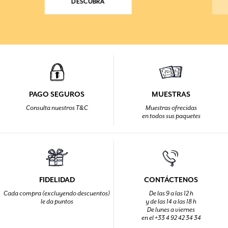
DESCUBRA
PAGO SEGUROS
MUESTRAS
Consulta nuestros T&C
Muestras ofrecidas
en todos sus paquetes
FIDELIDAD
CONTÁCTENOS
Cada compra (excluyendo descuentos)
De las 9 a las 12 h
le da puntos
y de las 14 a las 18 h
De lunes a viernes
en el +33 4 92 42 34 34