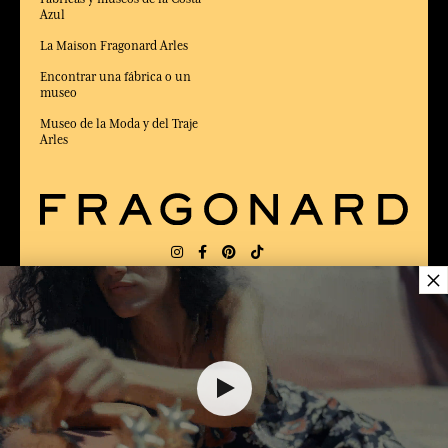
Azul
La Maison Fragonard Arles
Encontrar una fábrica o un
museo
Museo de la Moda y del Traje
Arles
×
ENTREGA:
FR
IDIOMA:
ES
100,00 €
ELEGIDO MEJOR SITIO DE COMERCIO