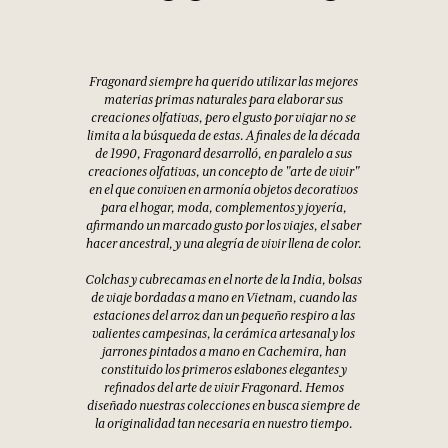
Fragonard siempre ha querido utilizar las mejores
materias primas naturales para elaborar sus
creaciones olfativas, pero el gusto por viajar no se
limita a la búsqueda de estas. A finales de la década
de 1990, Fragonard desarrolló, en paralelo a sus
creaciones olfativas, un concepto de "arte de vivir"
en el que conviven en armonía objetos decorativos
para el hogar, moda, complementos y joyería,
afirmando un marcado gusto por los viajes, el saber
hacer ancestral, y una alegría de vivir llena de color.
Colchas y cubrecamas en el norte de la India, bolsas
de viaje bordadas a mano en Vietnam, cuando las
estaciones del arroz dan un pequeño respiro a las
valientes campesinas, la cerámica artesanal y los
jarrones pintados a mano en Cachemira, han
constituido los primeros eslabones elegantes y
refinados del arte de vivir Fragonard. Hemos
diseñado nuestras colecciones en busca siempre de
la originalidad tan necesaria en nuestro tiempo.