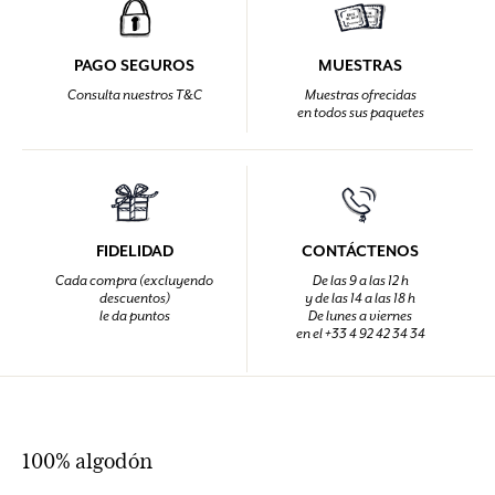
PAGO SEGUROS
MUESTRAS
Consulta nuestros T&C
Muestras ofrecidas
en todos sus paquetes
FIDELIDAD
CONTÁCTENOS
Cada compra (excluyendo
De las 9 a las 12 h
descuentos)
y de las 14 a las 18 h
le da puntos
De lunes a viernes
en el +33 4 92 42 34 34
100% algodón