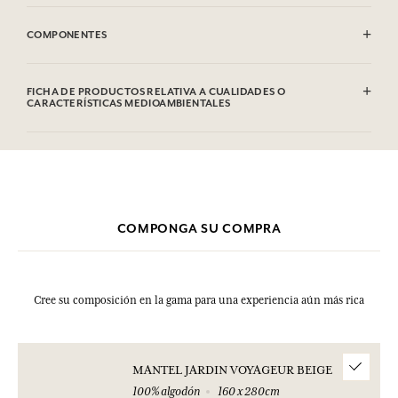
Lavable a máquina (60 °C)
Lavar tres veces por separado
COMPONENTES
100% algodón
FICHA DE PRODUCTOS RELATIVA A CUALIDADES O
CARACTERÍSTICAS MEDIOAMBIENTALES
COMPONGA SU COMPRA
Cree su composición en la gama para una experiencia aún más rica
MANTEL JARDIN VOYAGEUR BEIGE
100% algodón
160 x 280cm