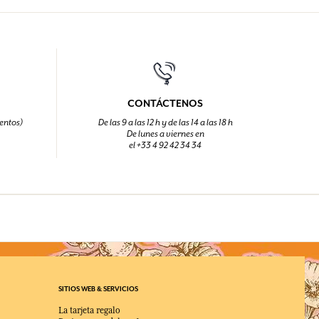
CONTÁCTENOS
entos)
De las 9 a las 12 h y de las 14 a las 18 h
De lunes a viernes en
el +33 4 92 42 34 34
SITIOS WEB & SERVICIOS
La tarjeta regalo