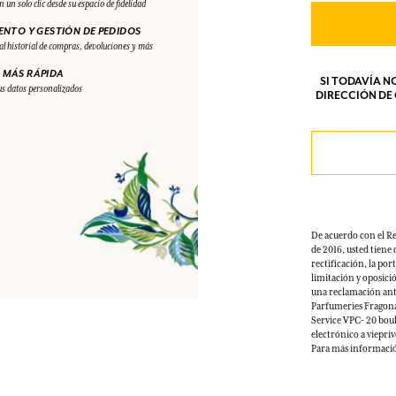
olo clic desde su espacio de fidelidad
TO Y GESTIÓN DE PEDIDOS
INICIAR SESIÓN
storial de compras, devoluciones y más
los.
los.
los.
los.
MÁS RÁPIDA
SI TODAVÍA 
atos personalizados
INICIAR SESIÓN
INICIAR SESIÓN
INICIAR SESIÓN
INICIAR SESIÓN
DIRECCIÓN DE
De acuerdo con el R
de 2016, usted tiene 
rectificación, la por
limitación y oposici
una reclamación ante
Parfumeries Fragon
Service VPC- 20 bou
electrónico a viepr
Para más información