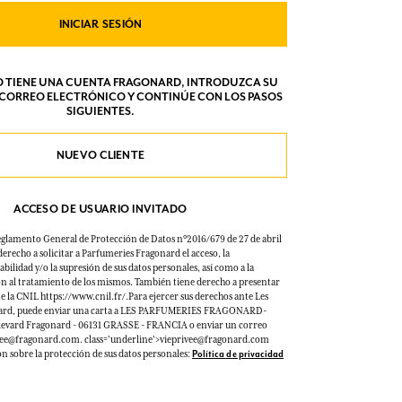
INICIAR SESIÓN
NO TIENE UNA CUENTA FRAGONARD, INTRODUZCA SU
 CORREO ELECTRÓNICO Y CONTINÚE CON LOS PASOS
SIGUIENTES.
NUEVO CLIENTE
ACCESO DE USUARIO INVITADO
eglamento General de Protección de Datos n°2016/679 de 27 de abril
derecho a solicitar a Parfumeries Fragonard el acceso, la
tabilidad y/o la supresión de sus datos personales, así como a la
ón al tratamiento de los mismos. También tiene derecho a presentar
 la CNIL https://www.cnil.fr/.Para ejercer sus derechos ante Les
ard, puede enviar una carta a LES PARFUMERIES FRAGONARD-
levard Fragonard - 06131 GRASSE - FRANCIA o enviar un correo
ivee@fragonard.com. class='underline'>vieprivee@fragonard.com
 sobre la protección de sus datos personales:
Política de privacidad