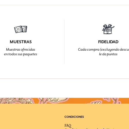
MUESTRAS
FIDELIDAD
Muestras ofrecidas
Cada compra (excluyendo descu
en todos sus paquetes
le da puntos
CONDICIONES
FAQ