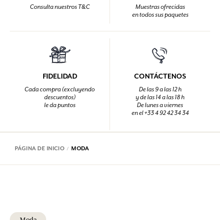
Consulta nuestros T&C
Muestras ofrecidas
en todos sus paquetes
FIDELIDAD
CONTÁCTENOS
Cada compra (excluyendo
De las 9 a las 12 h
descuentos)
y de las 14 a las 18 h
le da puntos
De lunes a viernes
en el +33 4 92 42 34 34
PÁGINA DE INICIO
MODA
Moda