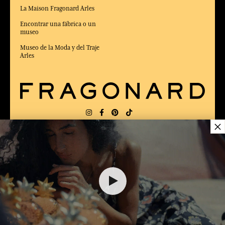
La Maison Fragonard Arles
Encontrar una fábrica o un
museo
Museo de la Moda y del Traje
Arles
×
ENTREGA:
FR
IDIOMA:
ES
ELEGIDO MEJOR SITIO DE COMERCIO
en Línea 2025 por la revista Capital