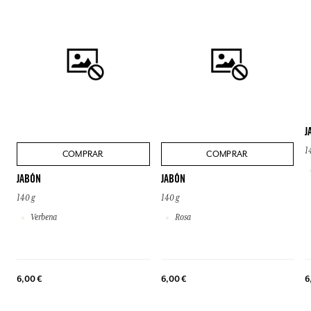
J
1
COMPRAR
COMPRAR
JABÓN
JABÓN
140 g
140 g
Verbena
Rosa
6,00 €
6,00 €
6