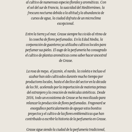
al cultivo de numerosas especies florales y aromáticas. Con
el sol del sur de Francia, la suavidad del Mediterráneo, la
frescura nocturna debida a la altitud y la abundancia de
cursos de agua, la ciudad disfruta de un microclima
excepcional.
Entre la tierra y el mar, Grasse siempre ha vivido al ritmo de
la cosecha de flores perfumadas. En la Edad Media, la
corporación de guanteros ya utilizaba cultivos locales para
perfumar sus pieles. El auge de la perfumería ha consagrado
el cultivo de plantas aromáticas como saber hacer ancestral
de Grasse.
La rosa de mayo, el jazmín, el nardo, la violeta e incluso el
azahar han sido cultivados durante mucho tiempo por
productores locales, hasta el declive del sector en la década
de los 50, acelerado por la importación de materias primas
del extranjero y la creación de moléculas sintéticas. Desde
2016, todo un ecosistema de Grasse se ha movilizado para
relanzar la producción de flores perfumadas. Fragonard se
enorgullece particularmente de apoyar estos bonitos
proyectos y el cultivo de las flores emblemáticas que han
contribuido a escribir la historia de la perfumería en Grasse.
Grasse sigue siendo la ciudad de la perfumería tradicional,