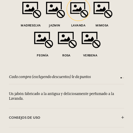
MADRESELVA
JAZMIN
LAVANDA
MIMOSA
PEONÍA
ROSA
VERBENA
Cada compra (excluyendo descuentos) le da puntos
Consult
Un jabón fabricado a la antigua y deliciosamente perfumado a la
Lavanda.
CONSEJOS DE USO
Sodium Tallowate, Sodium Cocoate, Aqua (Water), Parfum