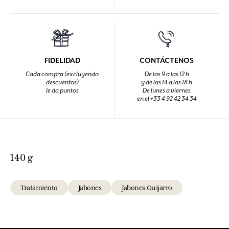
FIDELIDAD
CONTÁCTENOS
Cada compra (excluyendo
De las 9 a las 12 h
descuentos)
y de las 14 a las 18 h
le da puntos
De lunes a viernes
en el +33 4 92 42 34 34
140 g
Tratamiento
Jabones
Jabones Guijarro