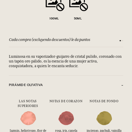
100ML
50ML
Cada compra (excluyendo descuentos) le da puntos
Consult
Luminosa en su vaporizador-guijarro de cristal pulido, coronado con
un tapón oro pálido, es la esencia de una mujer activa,
conquistadora, a quien le encanta seducir.
PIRÁMIDE OLFATIVA
LAS NOTAS
NOTAS DE CORAZON
NOTAS DE FONDO
SUPERIORES
Jazmín, heliotropo, flor de
rosa, iris, canela
incienso, pachulí, vainilla