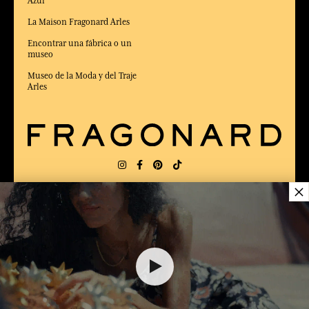
Azul
La Maison Fragonard Arles
Encontrar una fábrica o un
museo
Museo de la Moda y del Traje
Arles
×
ENTREGA:
FR
IDIOMA:
ES
ELEGIDO MEJOR SITIO DE COMERCIO
42,00 €
en Línea 2025 por la revista Capital