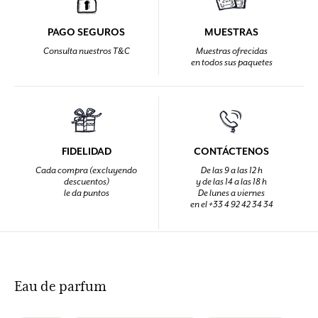
PAGO SEGUROS
MUESTRAS
Consulta nuestros T&C
Muestras ofrecidas
en todos sus paquetes
FIDELIDAD
CONTÁCTENOS
Cada compra (excluyendo
De las 9 a las 12 h
descuentos)
y de las 14 a las 18 h
le da puntos
De lunes a viernes
en el +33 4 92 42 34 34
Eau de parfum