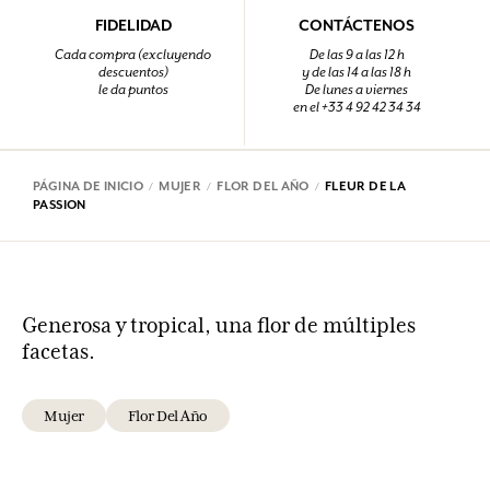
FIDELIDAD
CONTÁCTENOS
Cada compra (excluyendo
De las 9 a las 12 h
descuentos)
y de las 14 a las 18 h
le da puntos
De lunes a viernes
en el +33 4 92 42 34 34
PÁGINA DE INICIO
MUJER
FLOR DEL AÑO
FLEUR DE LA
PASSION
Generosa y tropical, una flor de múltiples
facetas.
Mujer
Flor Del Año