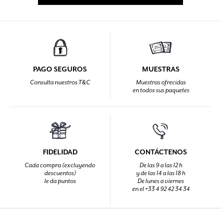
PAGO SEGUROS
MUESTRAS
Consulta nuestros T&C
Muestras ofrecidas
en todos sus paquetes
FIDELIDAD
CONTÁCTENOS
Cada compra (excluyendo
De las 9 a las 12 h
descuentos)
y de las 14 a las 18 h
le da puntos
De lunes a viernes
en el +33 4 92 42 34 34