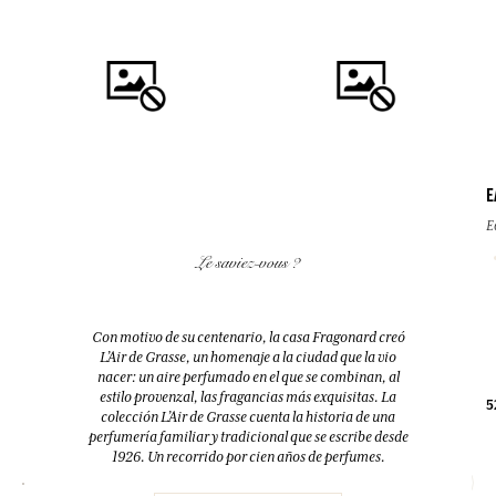
E
E
COMPRAR
COMPRAR
Le saviez-vous ?
FLEUR D'ORANGER (FLOR DE
FLEUR D'ORANGER (FLOR DE
AZAHAR)
AZAHAR)
Difusor + 10 bastoncillos
Eau de toilette
Con motivo de su centenario, la casa Fragonard creó
200ml
100ml
L’Air de Grasse, un homenaje a la ciudad que la vio
nacer: un aire perfumado en el que se combinan, al
estilo provenzal, las fragancias más exquisitas. La
38,00 €
38,00 €
5
colección L’Air de Grasse cuenta la historia de una
perfumería familiar y tradicional que se escribe desde
1926. Un recorrido por cien años de perfumes.